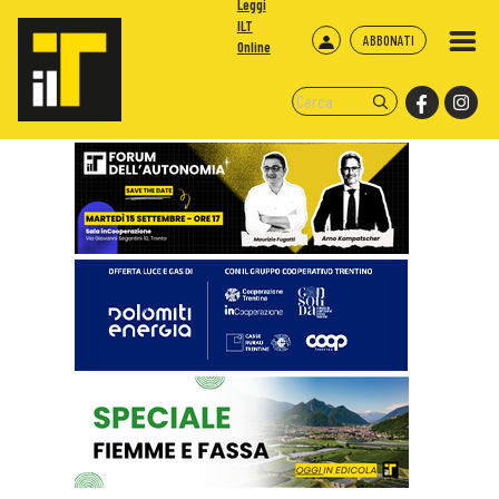
Leggi
ILT
ABBONATI
Online