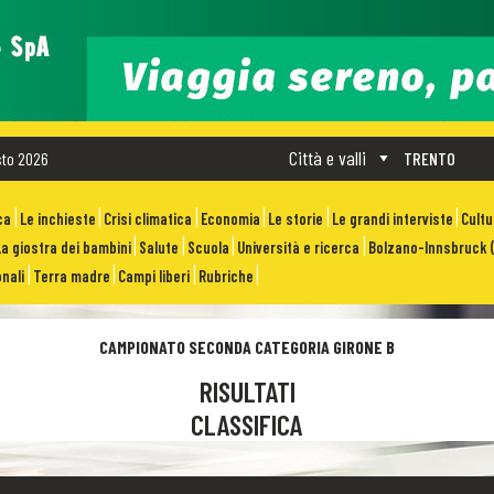
Città e valli
sto 2026
TRENTO
ca
Le inchieste
Crisi climatica
Economia
Le storie
Le grandi interviste
Cult
La giostra dei bambini
Salute
Scuola
Università e ricerca
Bolzano-Innsbruck (
nali
Terra madre
Campi liberi
Rubriche
CAMPIONATO SECONDA CATEGORIA GIRONE B
RISULTATI
CLASSIFICA