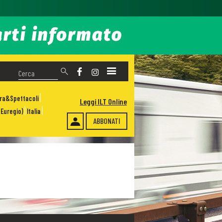
ura&Spettacoli
Leggi ILT Online
Euregio)
Italia
ABBONATI