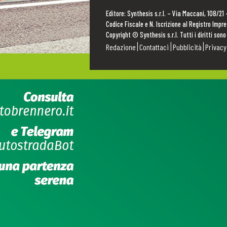
Editore: Synthesis s.r.l. – Via Maccani, 108/21
Codice Fiscale e N. Iscrizione al Registro Imp
Copyright © Synthesis s.r.l. Tutti i diritti sono
Redazione
Contattaci
Pubblicità
Privacy