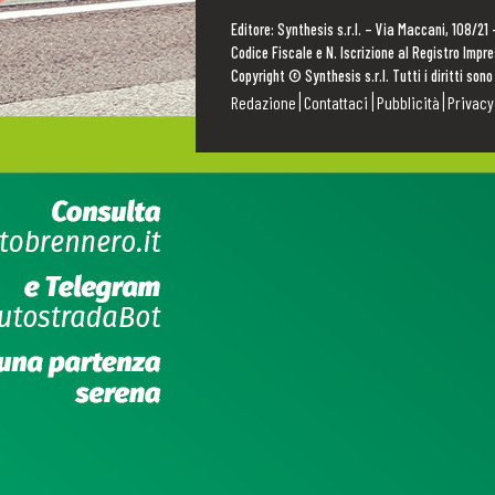
Editore: Synthesis s.r.l. – Via Maccani, 108/21
Codice Fiscale e N. Iscrizione al Registro Imp
Copyright © Synthesis s.r.l. Tutti i diritti sono
Redazione
Contattaci
Pubblicità
Privacy