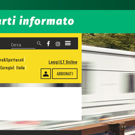
ura&Spettacoli
Leggi ILT Online
Euregio)
Italia
ABBONATI