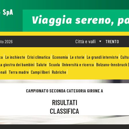
Città e valli
sto 2026
TRENTO
ca
Le inchieste
Crisi climatica
Economia
Le storie
Le grandi interviste
Cult
La giostra dei bambini
Salute
Scuola
Università e ricerca
Bolzano-Innsbruck (
nali
Terra madre
Campi liberi
Rubriche
CAMPIONATO SECONDA CATEGORIA GIRONE A
RISULTATI
CLASSIFICA