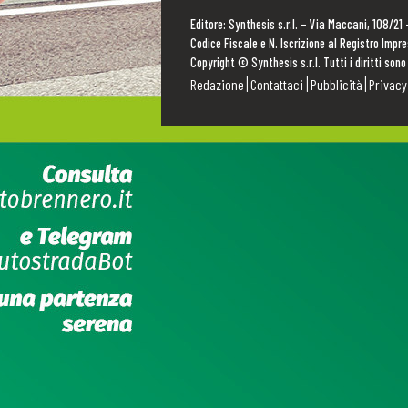
Editore: Synthesis s.r.l. – Via Maccani, 108/21
Codice Fiscale e N. Iscrizione al Registro Imp
Copyright © Synthesis s.r.l. Tutti i diritti sono
Redazione
Contattaci
Pubblicità
Privacy