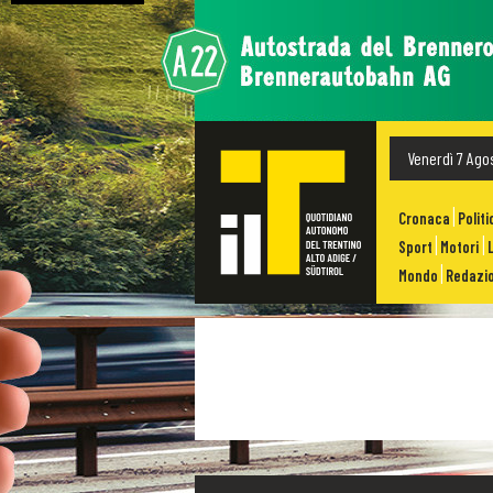
Venerdì 7 Ago
Cronaca
Politi
Sport
Motori
Mondo
Redazio