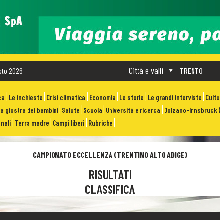
Città e valli
sto 2026
TRENTO
ca
Le inchieste
Crisi climatica
Economia
Le storie
Le grandi interviste
Cult
La giostra dei bambini
Salute
Scuola
Università e ricerca
Bolzano-Innsbruck (
nali
Terra madre
Campi liberi
Rubriche
CAMPIONATO ECCELLENZA (TRENTINO ALTO ADIGE)
RISULTATI
CLASSIFICA