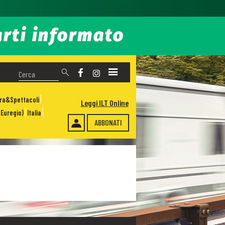
ura&Spettacoli
Leggi ILT Online
Euregio)
Italia
ABBONATI