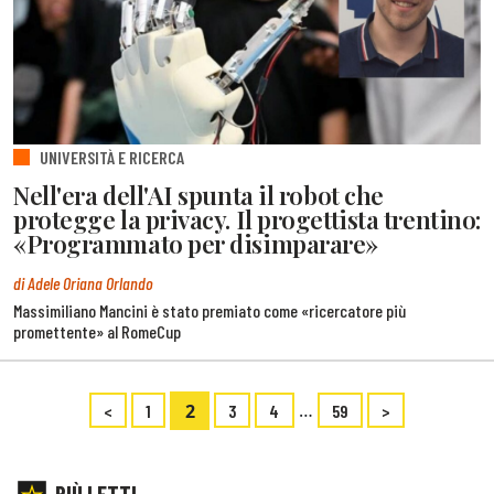
UNIVERSITÀ E RICERCA
Nell'era dell'AI spunta il robot che
protegge la privacy. Il progettista trentino:
«Programmato per disimparare»
di Adele Oriana Orlando
Massimiliano Mancini è stato premiato come «ricercatore più
promettente» al RomeCup
2
…
<
1
3
4
59
>
PIÙ LETTI