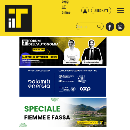
Leggi
ILT
ABBONATI
Online