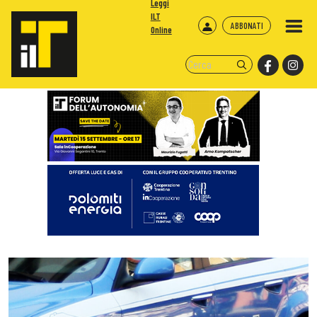
Leggi
ILT
ABBONATI
Online