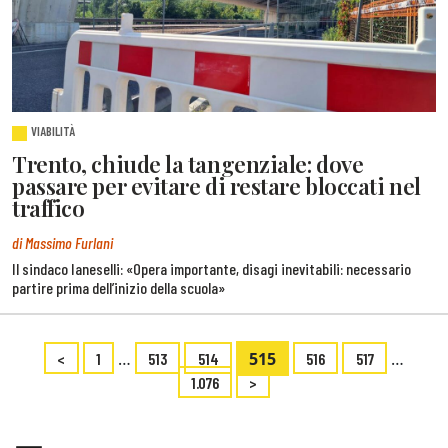
VIABILITÀ
Trento, chiude la tangenziale: dove
passare per evitare di restare bloccati nel
traffico
di Massimo Furlani
Il sindaco Ianeselli: «Opera importante, disagi inevitabili: necessario
partire prima dell’inizio della scuola»
…
515
…
<
1
513
514
516
517
1.076
>