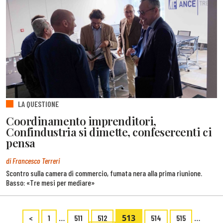
LA QUESTIONE
Coordinamento imprenditori,
Confindustria si dimette, confesercenti ci
pensa
di Francesco Terreri
Scontro sulla camera di commercio, fumata nera alla prima riunione.
Basso: «Tre mesi per mediare»
…
513
…
<
1
511
512
514
515