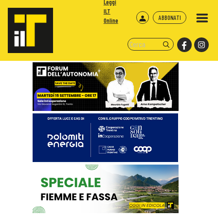
Leggi
ILT
ABBONATI
Online