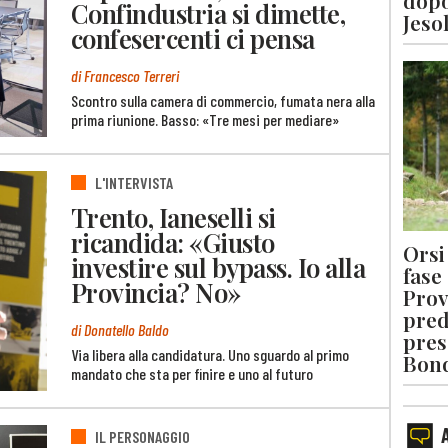
dopo
Confindustria si dimette,
Jeso
confesercenti ci pensa
di Francesco Terreri
Scontro sulla camera di commercio, fumata nera alla
prima riunione. Basso: «Tre mesi per mediare»
L'INTERVISTA
Trento, Ianeselli si
ricandida: «Giusto
Orsi 
investire sul bypass. Io alla
fase
Provincia? No»
Prov
pred
di Donatello Baldo
pres
Via libera alla candidatura. Uno sguardo al primo
Bon
mandato che sta per finire e uno al futuro
IL PERSONAGGIO