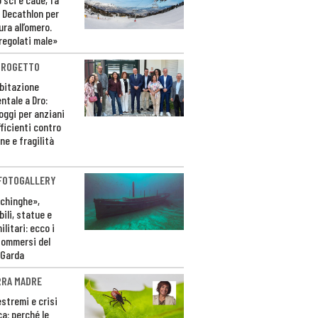
 Decathlon per
ura all’omero.
regolati male»
PROGETTO
bitazione
ntale a Dro:
loggi per anziani
ficienti contro
ne e fragilità
 FOTOGALLERY
ichinghe»,
ili, statue e
litari: ecco i
sommersi del
 Garda
RRA MADRE
estremi e crisi
ca: perché le