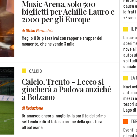
Music Arena, solo 500
causa a
biglietti per Achille Lauro e
la fratt
2000 per gli Europe
«Erano 
IL 
di Ottilia Morandelli
La co-a
Meglio il Drip festival con rapper e trapper del
sperime
momento, che ne vende 3 mila
nove al
autosuf
solitudi
sociale
CALCIO
LA
Calcio, Trento - Lecco si
Navi «v
giocherà a Padova anziché
automob
a Bolzano
mezzi mi
tesori 
di Redazione
Lago di
Briamasco ancora inagibile, la partita del primo
TE
settembre dirottata su ordine della questura
altoatesina
Eventi 
climati