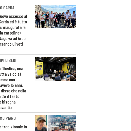
O GARDA
nuovo accesso al
 Garda ed è tutto
e: inaugurata la
da cartolina»
Nago va ad Arco
rsando uliveti
i
PI LIBERI
n Ghedina, una
utta velocità:
amma morì
avevo 15 anni,
 disse che nella
 c’è il tasto
e bisogna
avanti»
MO PIANO
o tradizionale in