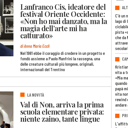
Lanfranco Cis, ideatore del
ALT
festival Oriente Occidente:
C'è un 
«Non ho mai danzato, ma la
lago di
magia dell'arte mi ha
ciclabil
pista «
catturato»
che da 
attrave
di Anna Maria Eccli
secolar
Nel 1981 ebbe il coraggio di credere in un progetto e
fondò assieme a Paolo Manfrini la rassegna, una
CAM
delle creature culturali più longeve, originali,
Kristia
internazionali del Trentino
vita a t
«Mia m
quando 
papà mi
vita non
LA NOVITÀ
rewind 
Val di Non, arriva la prima
andare 
scuola elementare privata:
PRI
niente zaino, tante lingue
L'affitt