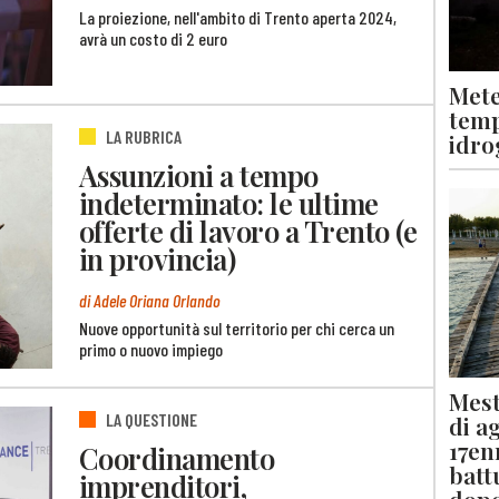
La proiezione, nell'ambito di Trento aperta 2024,
avrà un costo di 2 euro
Mete
temp
LA RUBRICA
idro
Assunzioni a tempo
indeterminato: le ultime
offerte di lavoro a Trento (e
in provincia)
di Adele Oriana Orlando
Nuove opportunità sul territorio per chi cerca un
primo o nuovo impiego
Mest
LA QUESTIONE
di a
17en
Coordinamento
batt
imprenditori,