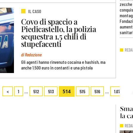
zecche
conquis
IL CASO
montag
Covo di spaccio a
Fondazi
Piedicastello, la polizia
aumento
sanitar
sequestra 1,5 chili di
stupefacenti
di Redazione
Gli agenti hanno rinvenuto cocaina e hashish, ma
anche 1.500 euro in contanti e una pistola
…
514
…
<
1
512
513
515
516
1.076