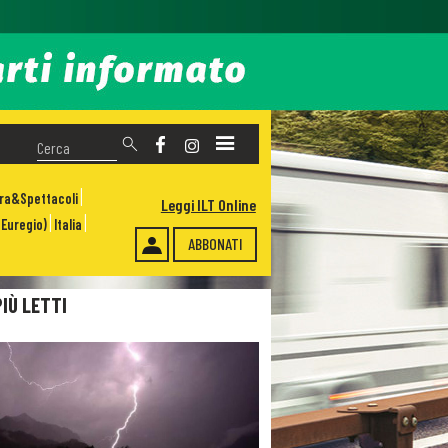
ura&Spettacoli
Leggi ILT Online
Euregio)
Italia
ABBONATI
PIÙ LETTI