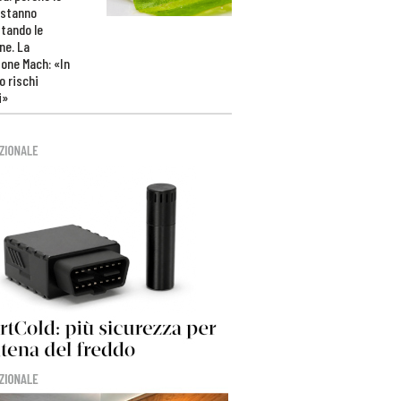
 stanno
tando le
ne. La
one Mach: «In
 rischi
i»
>