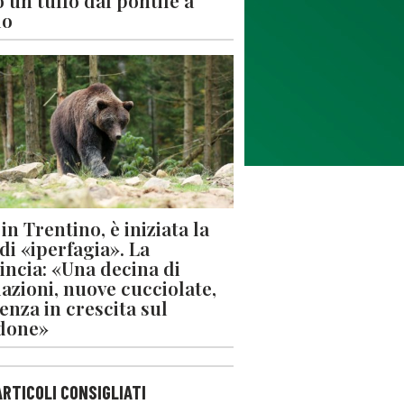
 un tuffo dal pontile a
lo
in Trentino, è iniziata la
 di «iperfagia». La
incia: «Una decina di
azioni, nuove cucciolate,
enza in crescita sul
done»
ARTICOLI CONSIGLIATI