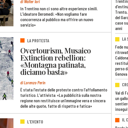
Trentino
di Walter Iori
d'estin
In Trentino non ci sono altre esperienze simili.
Trento,
L’ideatore Deromedi: «Non vogliamo fare
del Gar
concorrenza al pubblico ma offrire un nuovo
case su
servizio»
anni
LA 
LA PROTESTA
Fede nu
Overtourism, Musaico
ritrovat
Extinction rebellion:
Caldona
«Montagna patinata,
restitui
perso d
diciamo basta»
Genova
di Lorenzo Perin
CR
È stata l'estate delle proteste contro l'affollamento
Val di 
turistico. L'attivista: «La pubblicità sulla nostra
un gall
regione non restituisce un’immagine vera e sincera
sentier
delle alte quote, fatte di rispetto e fatica»
insegui
IL 
L'EVENTO
Perde lo