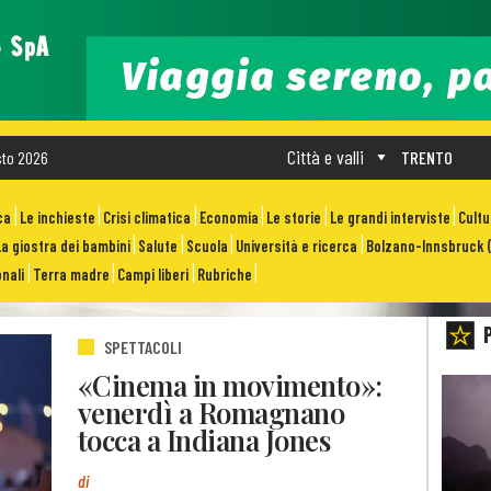
Città e valli
sto 2026
TRENTO
ca
Le inchieste
Crisi climatica
Economia
Le storie
Le grandi interviste
Cult
La giostra dei bambini
Salute
Scuola
Università e ricerca
Bolzano-Innsbruck (
nali
Terra madre
Campi liberi
Rubriche
SPETTACOLI
«Cinema in movimento»:
venerdì a Romagnano
tocca a Indiana Jones
di