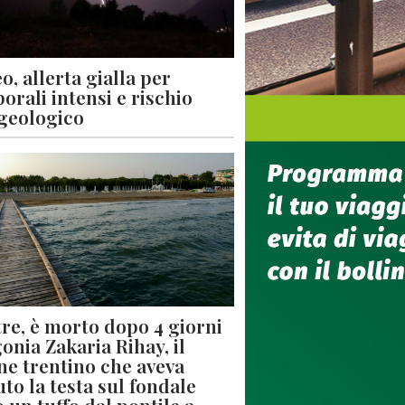
o, allerta gialla per
orali intensi e rischio
geologico
re, è morto dopo 4 giorni
gonia Zakaria Rihay, il
ne trentino che aveva
uto la testa sul fondale