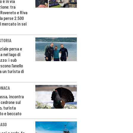
 è in via
zione: tra
 Rovereto e Riva
da perse 2.500
l mercato in sei
STORIA
ziale persa e
a nel lago di
zzo: i sub
scono l’anello
a un turista di
ONACA
Fassa, incontra
o cedrone sul
o, turista
to e beccato
CASO
 sci e cade, fa