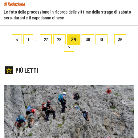
di Redazione
Le foto della processione in ricordo delle vittime della strage di sabato
sera, durante il capodanno cinese
…
29
…
<
1
27
28
30
31
36
>
PIÙ LETTI