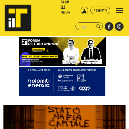
Leggi
ILT
ABBONATI
Online