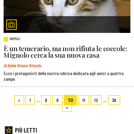
ANIMALI
È un temerario, ma non rifiuta le coccole:
Mignolo cerca la sua nuova casa
di Adele Oriana Orlando
Ecco i protagonisti della nostra rubrica dedicata agli amici a quattro
zampe
…
10
…
<
1
8
9
11
12
36
>
PIÙ LETTI