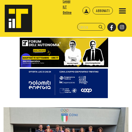
Leggi
ILT
ABBONATI
Online