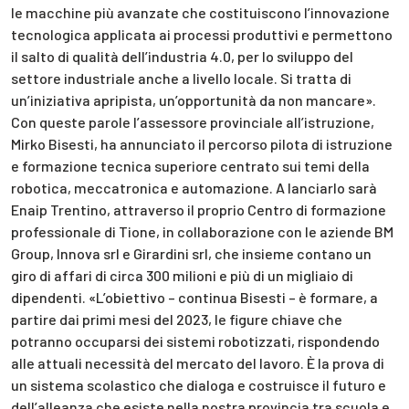
le macchine più avanzate che costituiscono l’innovazione
tecnologica applicata ai processi produttivi e permettono
il salto di qualità dell’industria 4.0, per lo sviluppo del
settore industriale anche a livello locale. Si tratta di
un’iniziativa apripista, un’opportunità da non mancare».
Con queste parole l’assessore provinciale all’istruzione,
Mirko Bisesti, ha annunciato il percorso pilota di istruzione
e formazione tecnica superiore centrato sui temi della
robotica, meccatronica e automazione. A lanciarlo sarà
Enaip Trentino, attraverso il proprio Centro di formazione
professionale di Tione, in collaborazione con le aziende BM
Group, Innova srl e Girardini srl, che insieme contano un
giro di affari di circa 300 milioni e più di un migliaio di
dipendenti. «L’obiettivo – continua Bisesti – è formare, a
partire dai primi mesi del 2023, le figure chiave che
potranno occuparsi dei sistemi robotizzati, rispondendo
alle attuali necessità del mercato del lavoro. È la prova di
un sistema scolastico che dialoga e costruisce il futuro e
dell’alleanza che esiste nella nostra provincia tra scuola e