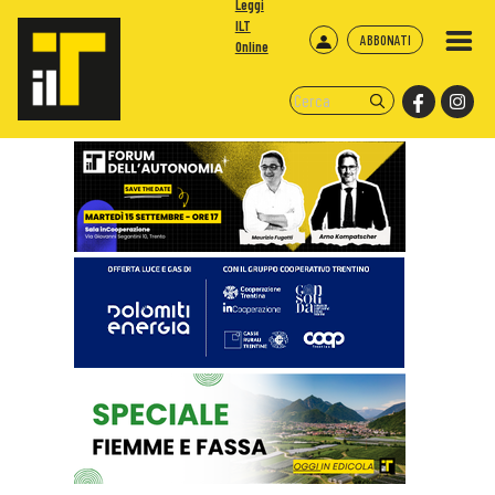
Leggi
ILT
ABBONATI
Online