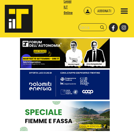
Leggi
ILT
ABBONATI
Online