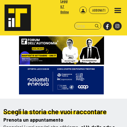
Leggi
ILT
ABBONATI
Online
Scegli la storia che vuoi raccontare
Prenota un appuntamento
Scoprirai i vari servizi che offriamo,
al là delle adv e