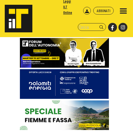
Leggi
ILT
ABBONATI
Online