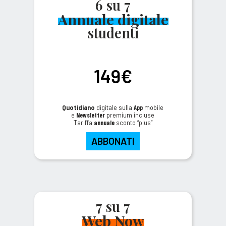
6 su 7
Annuale digitale
studenti
149€
Quotidiano
digitale sulla
App
mobile
e
Newsletter
premium incluse
Tariffa
annuale
sconto “plus”
ABBONATI
7 su 7
Web Now