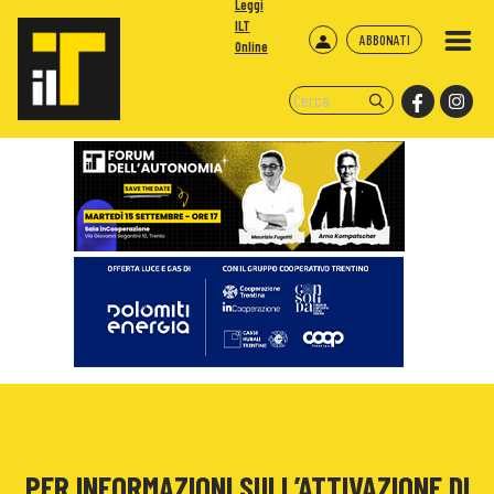
Leggi
ILT
ABBONATI
Online
PER INFORMAZIONI SULL’ATTIVAZIONE DI