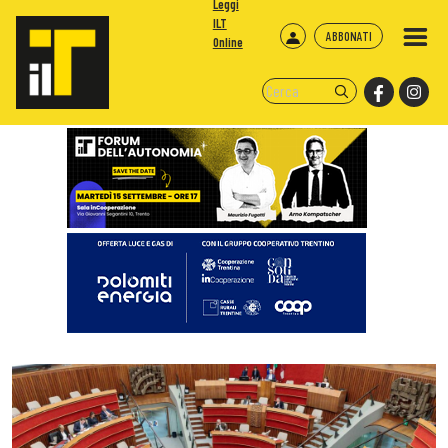
Leggi
ILT
ABBONATI
Online