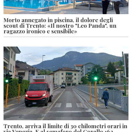
Morto annegato in piscina, il dolore degli
scout di Trento: «Il nostro "Leo Panda", un
ragazzo ironico e sensibile»
Trento, arriva il limite di 30 chilometri orari in
via Venezia. E al semaforo del Corallo 162