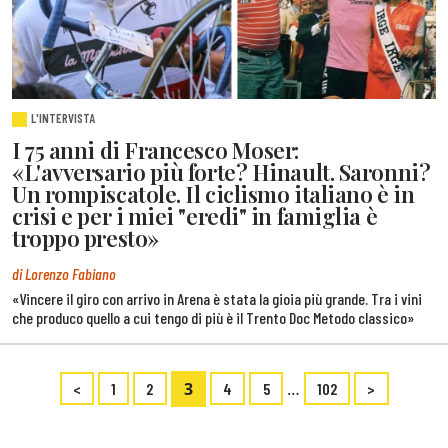
L'INTERVISTA
I 75 anni di Francesco Moser:
«L'avversario più forte? Hinault. Saronni?
Un rompiscatole. Il ciclismo italiano è in
crisi e per i miei "eredi" in famiglia è
troppo presto»
di Lorenzo Fabiano
«Vincere il giro con arrivo in Arena è stata la gioia più grande. Tra i vini
che produco quello a cui tengo di più è il Trento Doc Metodo classico»
3
…
<
1
2
4
5
102
>