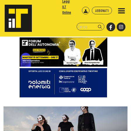
Leggi
ILT
ABBONATI
Online