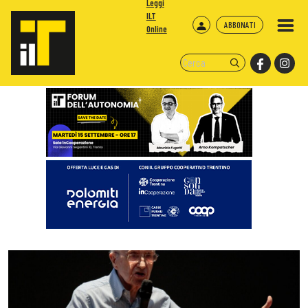
Leggi
ILT
ABBONATI
Online