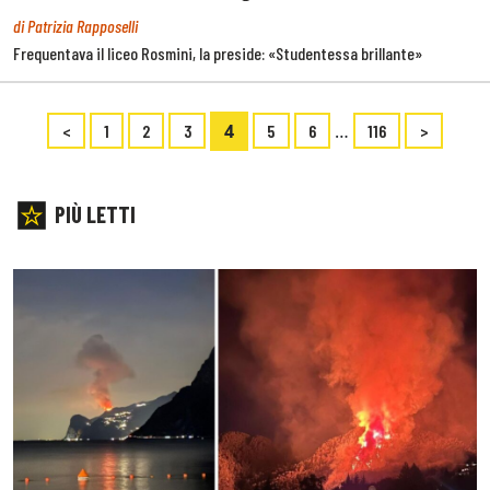
di Patrizia Rapposelli
Frequentava il liceo Rosmini, la preside: «Studentessa brillante»
4
…
<
1
2
3
5
6
116
>
PIÙ LETTI