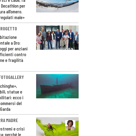
 Decathlon per
ura all’omero.
regolati male»
PROGETTO
bitazione
ntale a Dro:
loggi per anziani
ficienti contro
ne e fragilità
 FOTOGALLERY
ichinghe»,
ili, statue e
litari: ecco i
sommersi del
 Garda
RRA MADRE
estremi e crisi
ca: perché le