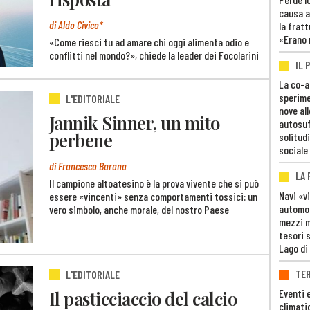
causa a
di Aldo Civico*
la fratt
«Erano 
«Come riesci tu ad amare chi oggi alimenta odio e
conflitti nel mondo?», chiede la leader dei Focolarini
IL 
La co-a
sperime
L'EDITORIALE
nove al
Jannik Sinner, un mito
autosuf
perbene
solitudi
sociale
di Francesco Barana
LA
Il campione altoatesino è la prova vivente che si può
Navi «v
essere «vincenti» senza comportamenti tossici: un
automob
vero simbolo, anche morale, del nostro Paese
mezzi mi
tesori 
Lago di
TE
L'EDITORIALE
Il pasticciaccio del calcio
Eventi 
climati