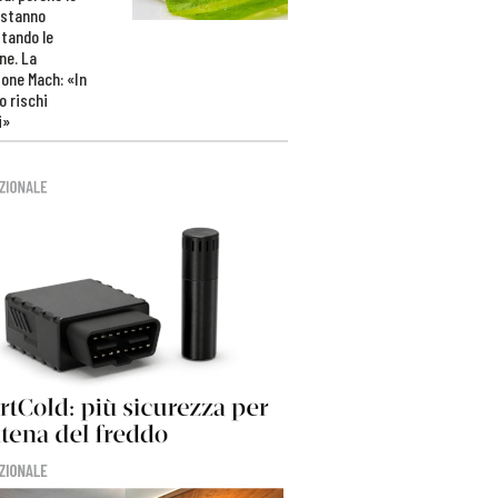
 stanno
tando le
ne. La
one Mach: «In
 rischi
i»