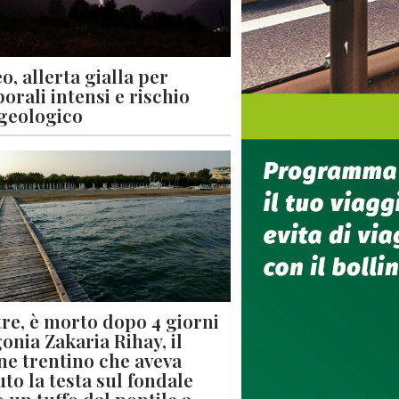
o, allerta gialla per
orali intensi e rischio
geologico
re, è morto dopo 4 giorni
gonia Zakaria Rihay, il
ne trentino che aveva
uto la testa sul fondale