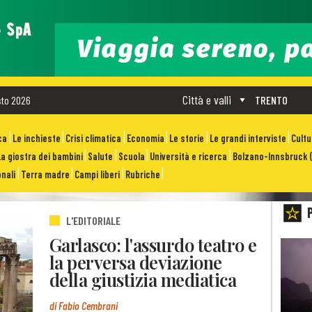
Città e valli
sto 2026
TRENTO
ca
Le inchieste
Crisi climatica
Economia
Le storie
Le grandi interviste
Cult
La giostra dei bambini
Salute
Scuola
Università e ricerca
Bolzano-Innsbruck (
nali
Terra madre
Campi liberi
Rubriche
L'EDITORIALE
Garlasco: l'assurdo teatro e
la perversa deviazione
della giustizia mediatica
di Fabio Cembrani