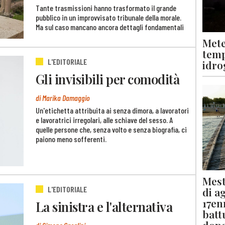
Tante trasmissioni hanno trasformato il grande
pubblico in un improvvisato tribunale della morale.
Ma sul caso mancano ancora dettagli fondamentali
Mete
temp
L'EDITORIALE
idro
Gli invisibili per comodità
di Marika Damaggio
Un'etichetta attribuita ai senza dimora, a lavoratori
e lavoratrici irregolari, alle schiave del sesso. A
quelle persone che, senza volto e senza biografia, ci
paiono meno sofferenti.
Mest
L'EDITORIALE
di a
17en
La sinistra e l'alternativa
batt