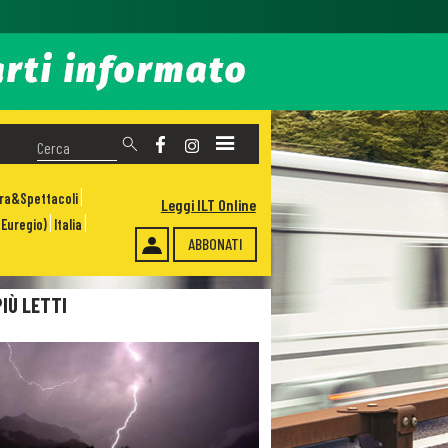
ura&Spettacoli
Leggi ILT Online
Euregio)
Italia
ABBONATI
PIÙ LETTI