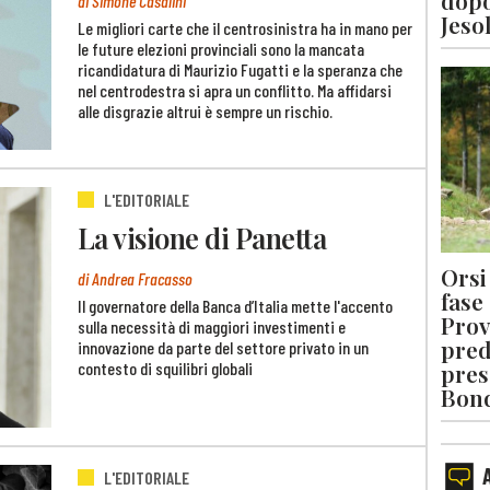
dopo
di Simone Casalini
Jeso
Le migliori carte che il centrosinistra ha in mano per
le future elezioni provinciali sono la mancata
ricandidatura di Maurizio Fugatti e la speranza che
nel centrodestra si apra un conflitto. Ma affidarsi
alle disgrazie altrui è sempre un rischio.
L'EDITORIALE
La visione di Panetta
Orsi 
di Andrea Fracasso
fase
Il governatore della Banca d’Italia mette l'accento
Prov
sulla necessità di maggiori investimenti e
pred
innovazione da parte del settore privato in un
contesto di squilibri globali
pres
Bon
L'EDITORIALE