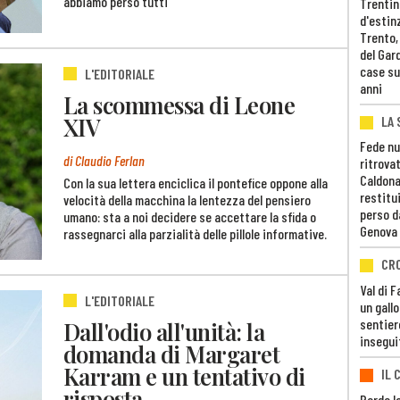
abbiamo perso tutti
Trentino
d'estin
Trento,
del Gar
case su
L'EDITORIALE
anni
La scommessa di Leone
XIV
LA 
Fede nu
di Claudio Ferlan
ritrovat
Caldona
Con la sua lettera enciclica il pontefice oppone alla
restitui
velocità della macchina la lentezza del pensiero
perso d
umano: sta a noi decidere se accettare la sfida o
Genova
rassegnarci alla parzialità delle pillole informative.
CR
Val di 
L'EDITORIALE
un gall
sentier
Dall'odio all'unità: la
insegui
domanda di Margaret
Karram e un tentativo di
IL 
risposta
Perde lo