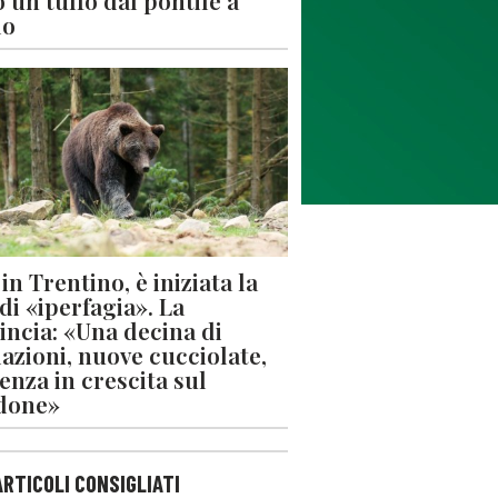
 un tuffo dal pontile a
lo
in Trentino, è iniziata la
 di «iperfagia». La
incia: «Una decina di
azioni, nuove cucciolate,
enza in crescita sul
done»
ARTICOLI CONSIGLIATI