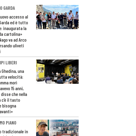
O GARDA
nuovo accesso al
 Garda ed è tutto
e: inaugurata la
da cartolina»
Nago va ad Arco
rsando uliveti
i
PI LIBERI
n Ghedina, una
utta velocità:
amma morì
avevo 15 anni,
 disse che nella
 c’è il tasto
e bisogna
avanti»
MO PIANO
o tradizionale in