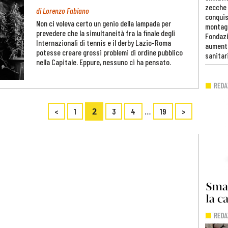
zecche
di Lorenzo Fabiano
conquis
Non ci voleva certo un genio della lampada per
montag
prevedere che la simultaneità fra la finale degli
Fondazi
Internazionali di tennis e il derby Lazio-Roma
aumento
potesse creare grossi problemi di ordine pubblico
sanitar
nella Capitale. Eppure, nessuno ci ha pensato.
2
…
<
1
3
4
19
>