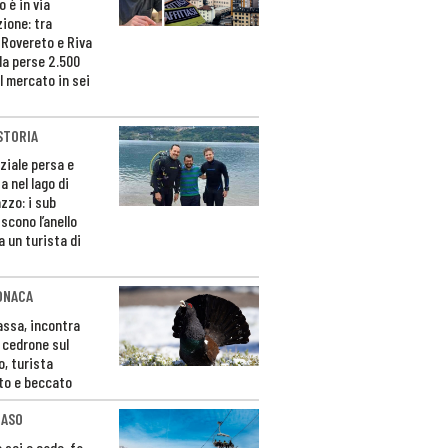
 è in via
zione: tra
 Rovereto e Riva
da perse 2.500
l mercato in sei
STORIA
ziale persa e
a nel lago di
zzo: i sub
scono l’anello
a un turista di
ONACA
Fassa, incontra
o cedrone sul
o, turista
to e beccato
CASO
 sci e cade, fa