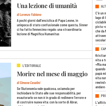
Una lezione di umanità
ALT
C'è un 
di Lorenzo Fabiano
lago di
A pochi giorni dall'enciclica di Papa Leone, in
ciclabil
un’epoca di stato confusionale come questa, Sinner
pista «
ci ha fatto l’ennesimo regalo: una straordinaria
che da 
lezione di Magnifica Humanitas
attrave
secolar
CAM
Kristia
vita a t
«Mia m
L'EDITORIALE
quando 
Morire nel mese di maggio
papà mi
vita non
rewind 
di Simone Casalini
andare 
Se l'Autonomia vale qualcosa, usiamola per
inchiodare lo Stato alle sue responsabilità, per
PRI
esautorarlo se non è in grado di redimere l'errore e
di costruire nuova vita: con la sorte di Abrar,
L'affitt