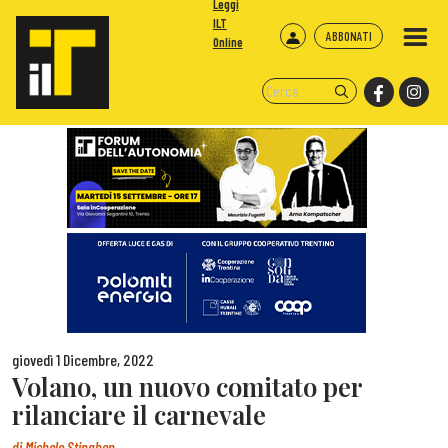
Leggi
ILT
ABBONATI
Online
giovedì 1 Dicembre, 2022
Volano, un nuovo comitato per
rilanciare il carnevale
di
Michele Stinghen