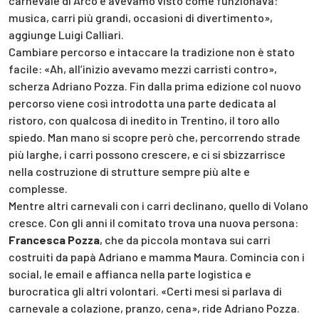
carnevale di Arco e avevamo visto come funzionava:
musica, carri più grandi, occasioni di divertimento»,
aggiunge Luigi Calliari.
Cambiare percorso e intaccare la tradizione non è stato
facile: «Ah, all’inizio avevamo mezzi carristi contro»,
scherza Adriano Pozza. Fin dalla prima edizione col nuovo
percorso viene così introdotta una parte dedicata al
ristoro, con qualcosa di inedito in Trentino, il toro allo
spiedo. Man mano si scopre però che, percorrendo strade
più larghe, i carri possono crescere, e ci si sbizzarrisce
nella costruzione di strutture sempre più alte e
complesse.
Mentre altri carnevali con i carri declinano, quello di Volano
cresce. Con gli anni il comitato trova una nuova persona:
Francesca Pozza
, che da piccola montava sui carri
costruiti da papà Adriano e mamma Maura. Comincia con i
social, le email e affianca nella parte logistica e
burocratica gli altri volontari. «Certi mesi si parlava di
carnevale a colazione, pranzo, cena», ride Adriano Pozza.