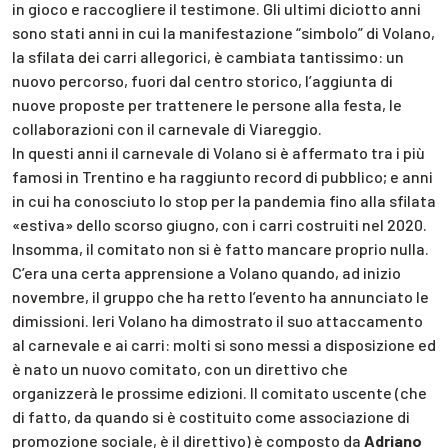
in gioco e raccogliere il testimone. Gli ultimi diciotto anni
sono stati anni in cui la manifestazione “simbolo” di Volano,
la sfilata dei carri allegorici, è cambiata tantissimo: un
nuovo percorso, fuori dal centro storico, l’aggiunta di
nuove proposte per trattenere le persone alla festa, le
collaborazioni con il carnevale di Viareggio.
In questi anni il carnevale di Volano si è affermato tra i più
famosi in Trentino e ha raggiunto record di pubblico; e anni
in cui ha conosciuto lo stop per la pandemia fino alla sfilata
«estiva» dello scorso giugno, con i carri costruiti nel 2020.
Insomma, il comitato non si è fatto mancare proprio nulla.
C’era una certa apprensione a Volano quando, ad inizio
novembre, il gruppo che ha retto l’evento ha annunciato le
dimissioni. Ieri Volano ha dimostrato il suo attaccamento
al carnevale e ai carri: molti si sono messi a disposizione ed
è nato un nuovo comitato, con un direttivo che
organizzerà le prossime edizioni. Il comitato uscente (che
di fatto, da quando si è costituito come associazione di
promozione sociale, è il direttivo) è composto da
Adriano