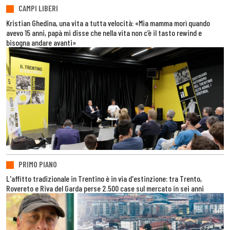
CAMPI LIBERI
Kristian Ghedina, una vita a tutta velocità: «Mia mamma morì quando
avevo 15 anni, papà mi disse che nella vita non c’è il tasto rewind e
bisogna andare avanti»
PRIMO PIANO
L'affitto tradizionale in Trentino è in via d'estinzione: tra Trento,
Rovereto e Riva del Garda perse 2.500 case sul mercato in sei anni