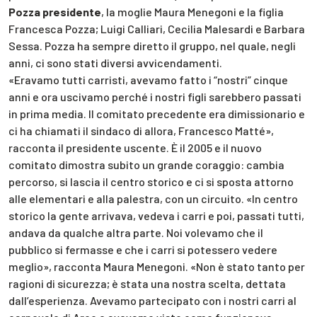
Pozza presidente
, la moglie Maura Menegoni e la figlia
Francesca Pozza; Luigi Calliari, Cecilia Malesardi e Barbara
Sessa. Pozza ha sempre diretto il gruppo, nel quale, negli
anni, ci sono stati diversi avvicendamenti.
«Eravamo tutti carristi, avevamo fatto i “nostri” cinque
anni e ora uscivamo perché i nostri figli sarebbero passati
in prima media. Il comitato precedente era dimissionario e
ci ha chiamati il sindaco di allora, Francesco Matté»,
racconta il presidente uscente. È il 2005 e il nuovo
comitato dimostra subito un grande coraggio: cambia
percorso, si lascia il centro storico e ci si sposta attorno
alle elementari e alla palestra, con un circuito. «In centro
storico la gente arrivava, vedeva i carri e poi, passati tutti,
andava da qualche altra parte. Noi volevamo che il
pubblico si fermasse e che i carri si potessero vedere
meglio», racconta Maura Menegoni. «Non è stato tanto per
ragioni di sicurezza; è stata una nostra scelta, dettata
dall’esperienza. Avevamo partecipato con i nostri carri al