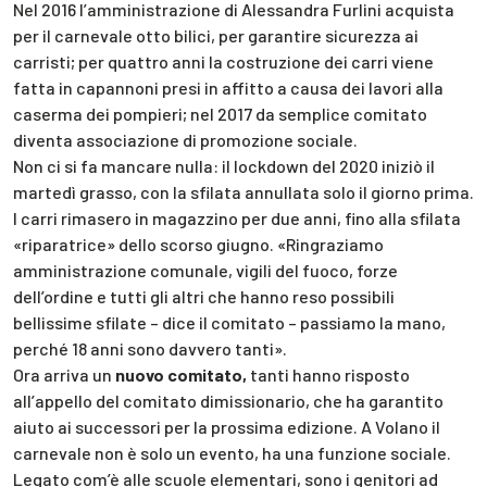
Nel 2016 l’amministrazione di Alessandra Furlini acquista
per il carnevale otto bilici, per garantire sicurezza ai
carristi; per quattro anni la costruzione dei carri viene
fatta in capannoni presi in affitto a causa dei lavori alla
caserma dei pompieri; nel 2017 da semplice comitato
diventa associazione di promozione sociale.
Non ci si fa mancare nulla: il lockdown del 2020 iniziò il
martedì grasso, con la sfilata annullata solo il giorno prima.
I carri rimasero in magazzino per due anni, fino alla sfilata
«riparatrice» dello scorso giugno. «Ringraziamo
amministrazione comunale, vigili del fuoco, forze
dell’ordine e tutti gli altri che hanno reso possibili
bellissime sfilate – dice il comitato – passiamo la mano,
perché 18 anni sono davvero tanti».
Ora arriva un
nuovo comitato,
tanti hanno risposto
all’appello del comitato dimissionario, che ha garantito
aiuto ai successori per la prossima edizione. A Volano il
carnevale non è solo un evento, ha una funzione sociale.
Legato com’è alle scuole elementari, sono i genitori ad