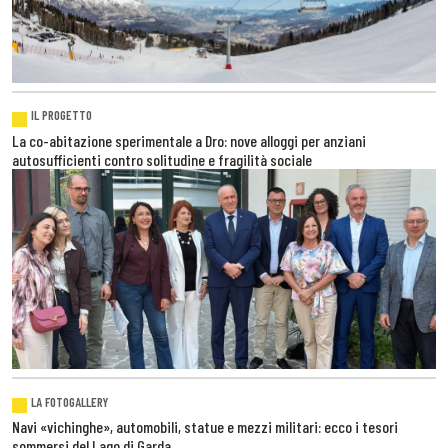
IL PROGETTO
La co-abitazione sperimentale a Dro: nove alloggi per anziani
autosufficienti contro solitudine e fragilità sociale
LA FOTOGALLERY
Navi «vichinghe», automobili, statue e mezzi militari: ecco i tesori
sommersi del Lago di Garda