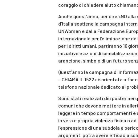
coraggio di chiedere aiuto chiamand
Anche quest’anno, per dire «NO alla 
d’Italia sostiene la campagna inter
UNWomen e dalla Federazione Europe
internazionale per l’eliminazione del
per i diritti umani, partiranno 16 gio
iniziative e azioni di sensibilizzazio
arancione, simbolo di un futuro senz
Quest’anno la campagna di inform
– CHIAMA IL 1522» è orientata a far 
telefono nazionale dedicato al prob
Sono stati realizzati dei poster nei 
comuni che devono mettere in allerta
leggere in tempo comportamenti e a
in vera e propria violenza fisica o a
l’espressione di una subdola e peric
argomenti potrà avere efficacia solo