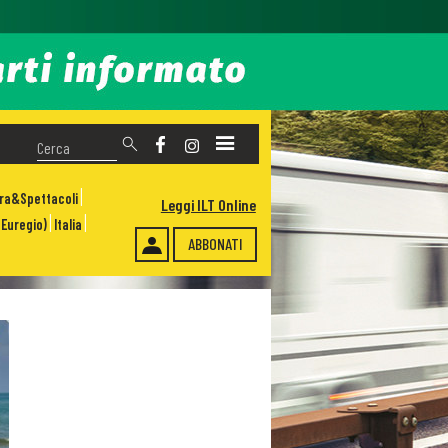
ura&Spettacoli
Leggi ILT Online
Euregio)
Italia
ABBONATI