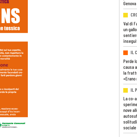
Genova
CR
Val di 
un gall
sentier
insegui
IL 
Perde lo
causa a
la fratt
«Erano 
IL 
La co-a
sperime
nove al
autosuf
solitudi
sociale