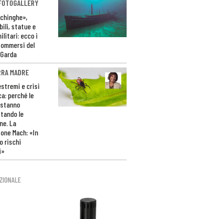
 FOTOGALLERY
ichinghe»,
ili, statue e
litari: ecco i
sommersi del
 Garda
RRA MADRE
estremi e crisi
ca: perché le
 stanno
tando le
ne. La
one Mach: «In
 rischi
i»