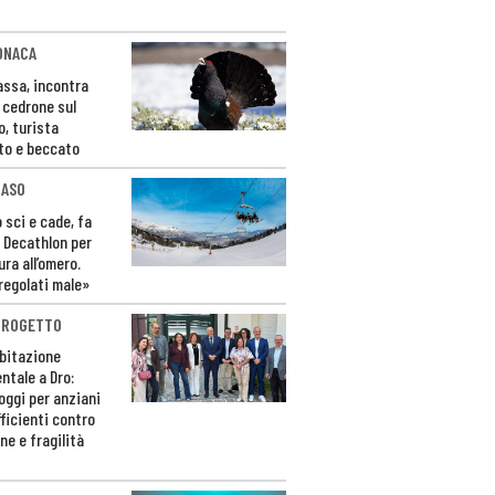
ONACA
Fassa, incontra
o cedrone sul
o, turista
to e beccato
CASO
 sci e cade, fa
 Decathlon per
ura all’omero.
regolati male»
PROGETTO
bitazione
ntale a Dro:
loggi per anziani
ficienti contro
ne e fragilità