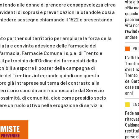
vita a t
sentendo alle donne di prendere consapevolezza circa
«Mia m
identi di soprusi e prevaricazioni aiutandole così a
quando 
papà mi
i chiedere sostegno chiamando il 1522 o presentando
vita non
rewind 
andare 
o partner sul territorio per ampliare la forza della
ta e convinta adesione delle farmacie del
PRI
i farmacia, Farmacie Comunali s.p.a. di Trento e
L'affitt
il patrocinio dell’Ordine dei farmacisti della
Trentino
onibili a esporre il poster della campagna di
d'estin
Trento,
ie del Trentino, integrando quindi con questa
del Gar
 loro già intraprese sul tema del contrasto alla
case su
erritorio sono da anni riconosciute dal Servizio
anni
ossimità, di comunità, cioè come presidio socio
LA 
ere un ruolo attivo nella erogazione di servizi ai
Fede nu
ritrovat
Caldona
restitui
perso d