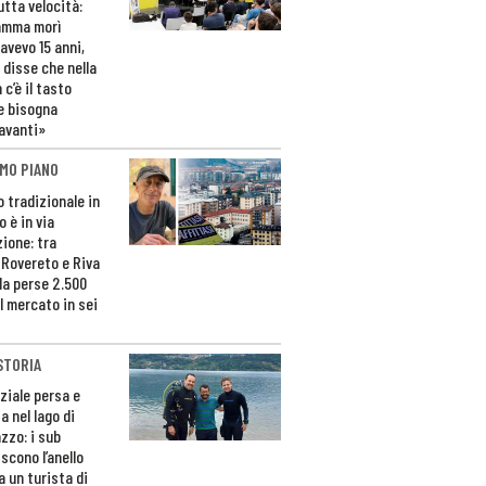
utta velocità:
amma morì
avevo 15 anni,
 disse che nella
 c’è il tasto
e bisogna
avanti»
MO PIANO
o tradizionale in
 è in via
zione: tra
 Rovereto e Riva
da perse 2.500
l mercato in sei
STORIA
ziale persa e
a nel lago di
zzo: i sub
scono l’anello
a un turista di