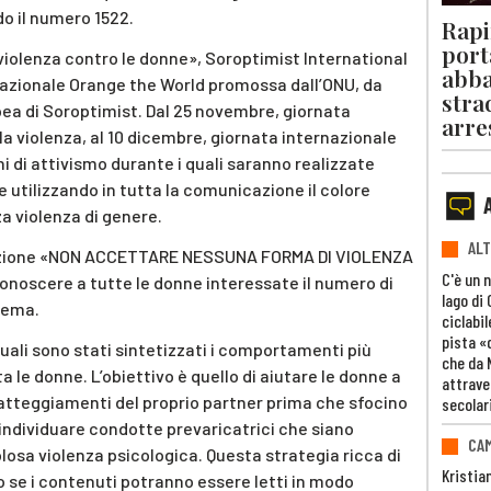
o il numero 1522.
Rapi
port
violenza contro le donne», Soroptimist International
abba
nazionale Orange the World promossa dall’ONU, da
stra
a di Soroptimist. Dal 25 novembre, giornata
arre
la violenza, al 10 dicembre, giornata internazionale
rni di attivismo durante i quali saranno realizzate
ne utilizzando in tutta la comunicazione il colore
a violenza di genere.
ALT
azione «NON ACCETTARE NESSUNA FORMA DI VIOLENZA
C'è un 
conoscere a tutte le donne interessate il numero di
lago di
lema.
ciclabil
pista «
quali sono stati sintetizzati i comportamenti più
che da 
 le donne. L’obiettivo è quello di aiutare le donne a
attrave
tteggiamenti del proprio partner prima che sfocino
secolar
d individuare condotte prevaricatrici che siano
CAM
olosa violenza psicologica. Questa strategia ricca di
Kristia
 se i contenuti potranno essere letti in modo