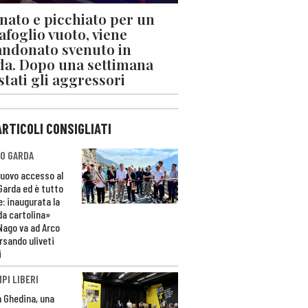
nato e picchiato per un
afoglio vuoto, viene
ndonato svenuto in
da. Dopo una settimana
stati gli aggressori
ARTICOLI CONSIGLIATI
O GARDA
nuovo accesso al
 Garda ed è tutto
e: inaugurata la
da cartolina»
Nago va ad Arco
rsando uliveti
i
PI LIBERI
n Ghedina, una