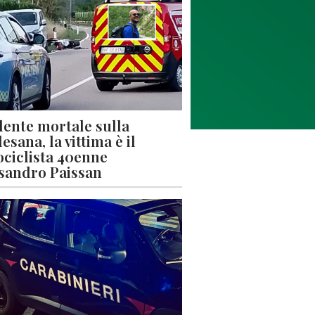
dente mortale sulla
esana, la vittima è il
ciclista 40enne
sandro Paissan