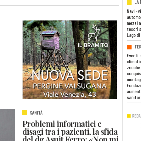
LA
Navi «v
automob
mezzi mi
tesori 
Lago di
TE
Eventi 
climati
zecche
conquis
montag
Fondazi
aumento
sanitar
SANITÀ
Problemi informatici e
disagi tra i pazienti, la sfida
del dg Asuit Ferro: «Non mi