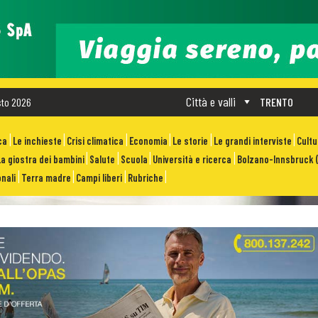
Città e valli
sto 2026
TRENTO
ca
Le inchieste
Crisi climatica
Economia
Le storie
Le grandi interviste
Cult
La giostra dei bambini
Salute
Scuola
Università e ricerca
Bolzano-Innsbruck (
nali
Terra madre
Campi liberi
Rubriche