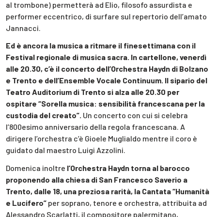
al trombone) permetterà ad Elio, filosofo assurdista e
performer eccentrico, di surfare sul repertorio dell’amato
Jannacci.
Ed è ancora la musica a ritmare il finesettimana con il
Festival regionale di musica sacra. In cartellone, venerdì
alle 20.30, c’è il concerto dell’Orchestra Haydn di Bolzano
e Trento e dell’Ensemble Vocale Continuum. Il sipario del
Teatro Auditorium di Trento si alza alle 20.30 per
ospitare “Sorella musica: sensibilità francescana per la
custodia del creato”.
Un concerto con cui si celebra
l’800esimo anniversario della regola francescana. A
dirigere l’orchestra c’è Gioele Muglialdo mentre il coro è
guidato dal maestro Luigi Azzolini.
Domenica inoltre
l’Orchestra Haydn torna al barocco
proponendo alla chiesa di San Francesco Saverio a
Trento, dalle 18, una preziosa rarità, la Cantata “Humanità
e Lucifero”
per soprano, tenore e orchestra, attribuita ad
Alessandro Scarlatti, il compositore palermitano,