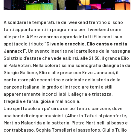
A scaldare le temperature del weekend trentino ci sono
tanti appuntamenti in programma per il weekend orami
alle porte. A Mezzocorona approda infatti Elio con il suo
spettacolo tributo
“Ci vuole orecchio. Elio canta e recita
Jannacci”.
Un evento inserito nel cartellone della rassegna
Solstizio d’estate che vede esibirsi, alle 21.30, il grande Elio
al PalaRotari. Nella coloratissima scenografia disegnata da
Giorgio Gallione, Elio è alle prese con Enzo Jannacci, il
cantautore più eccentrico e originale della storia della
canzone italiana, in grado di intrecciare temi e stili
apparentemente inconciliabili: allegria e tristezza,
tragedia e farsa, gioia e malinconia.
Uno spettacolo un po’ circo un po’ teatro canzone, dove
una band di cinque musicisti (Alberto Tafuri al pianoforte,
Martino Malacrida alla batteria, Pietro Martinelli al basso e
contrabbasso, Sophia Tomelleri al sassofono, Giulio Tullio