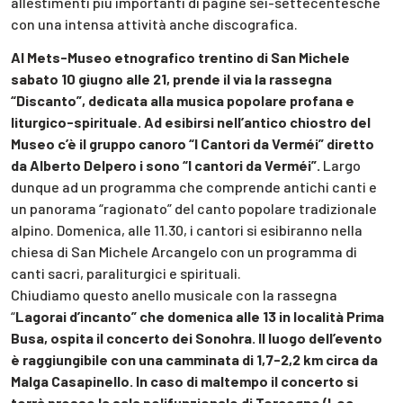
allestimenti più importanti di pagine sei-settecentesche
con una intensa attività anche discografica.
Al Mets-Museo etnografico trentino di San Michele
sabato 10 giugno alle 21, prende il via la rassegna
“Discanto”, dedicata alla musica popolare profana e
liturgico-spirituale. Ad esibirsi nell’antico chiostro del
Museo c’è il gruppo canoro “I Cantori da Verméi” diretto
da Alberto Delpero i sono “I cantori da Verméi”.
Largo
dunque ad un programma che comprende antichi canti e
un panorama “ragionato” del canto popolare tradizionale
alpino. Domenica, alle 11.30, i cantori si esibiranno nella
chiesa di San Michele Arcangelo con un programma di
canti sacri, paraliturgici e spirituali.
Chiudiamo questo anello musicale con la rassegna
“
Lagorai d’incanto” che domenica alle 13 in località Prima
Busa, ospita il concerto dei Sonohra. Il luogo dell’evento
è raggiungibile con una camminata di 1,7-2,2 km circa da
Malga Casapinello. In caso di maltempo il concerto si
terrà presso la sala polifunzionale di Torcegno (Loc.