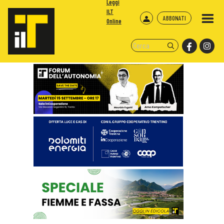
Leggi
ILT
ABBONATI
Online