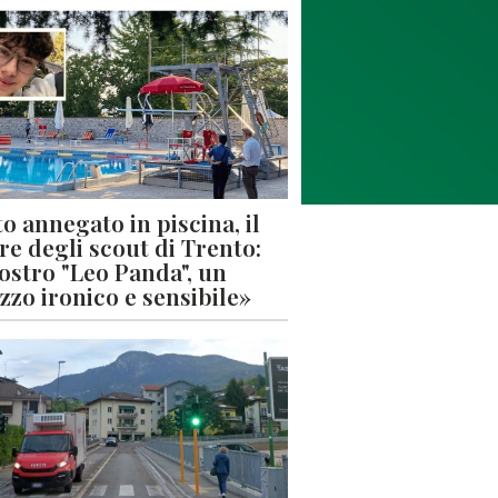
o annegato in piscina, il
re degli scout di Trento:
nostro "Leo Panda", un
zzo ironico e sensibile»