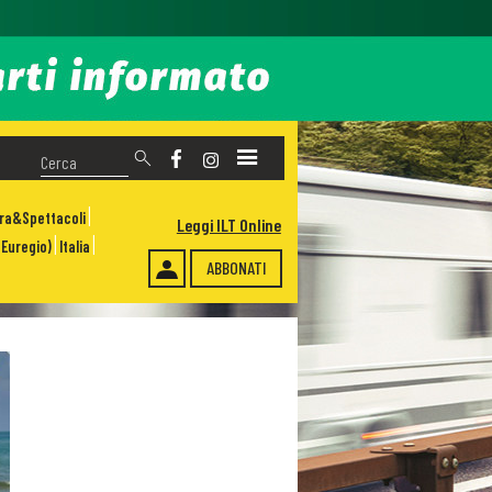
ura&Spettacoli
Leggi ILT Online
Euregio)
Italia
ABBONATI