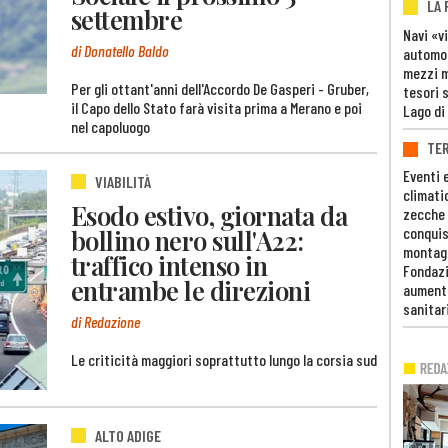
LA
settembre
Navi «v
di Donatello Baldo
automob
mezzi mi
Per gli ottant'anni dell'Accordo De Gasperi - Gruber,
tesori 
il Capo dello Stato farà visita prima a Merano e poi
Lago di
nel capoluogo
TE
Eventi 
VIABILITÀ
climati
Esodo estivo, giornata da
zecche
bollino nero sull'A22:
conquis
montag
traffico intenso in
Fondazi
entrambe le direzioni
aumento
sanitar
di Redazione
Le criticità maggiori soprattutto lungo la corsia sud
ALTO ADIGE