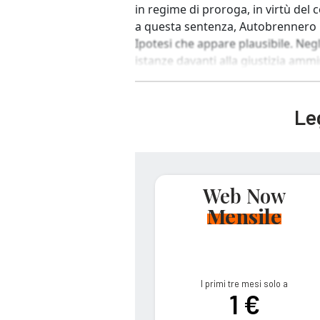
in regime di proroga, in virtù del
a questa sentenza, Autobrennero po
Ipotesi che appare plausibile. Negl
istanze davanti alla giustizia ammin
Leg
Web Now
Mensile
I primi tre mesi solo a
1 €