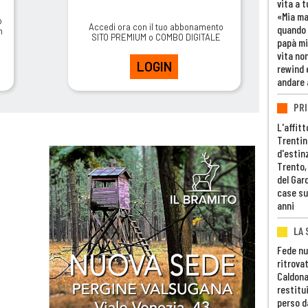
vita a t
«Mia m
o
Accedi ora con il tuo abbonamento
quando 
m
SITO PREMIUM o COMBO DIGITALE
papà mi
vita non
LOGIN
rewind 
andare 
PRI
L'affitt
Trentino
d'estin
Trento,
del Gar
case su
anni
LA 
Fede nu
ritrovat
Caldona
restitui
perso d