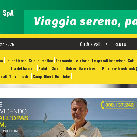
Città e valli
sto 2026
TRENTO
ca
Le inchieste
Crisi climatica
Economia
Le storie
Le grandi interviste
Cult
La giostra dei bambini
Salute
Scuola
Università e ricerca
Bolzano-Innsbruck (
nali
Terra madre
Campi liberi
Rubriche