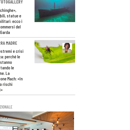
 FOTOGALLERY
ichinghe»,
ili, statue e
litari: ecco i
sommersi del
 Garda
RRA MADRE
estremi e crisi
ca: perché le
 stanno
tando le
ne. La
one Mach: «In
 rischi
i»