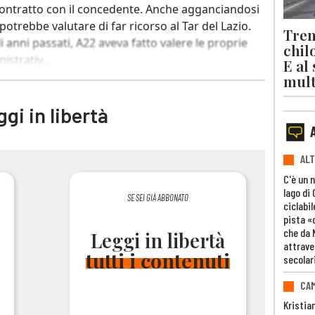
 contratto con il concedente. Anche agganciandosi
trebbe valutare di far ricorso al Tar del Lazio.
Trent
i anni passati, A22 aveva fatto valere le proprie
chil
istrativ...
E al
mult
gi in libertà
ALT
C'è un 
lago di
SE SEI GIÀ ABBONATO
ciclabil
pista «
che da 
Leggi in libertà
attrave
tutti i contenuti
secolar
CAM
Kristia