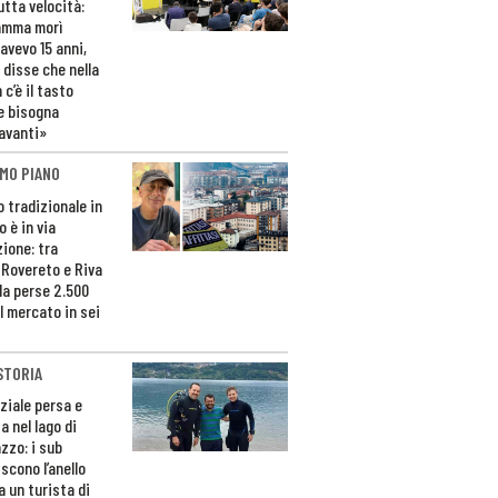
utta velocità:
amma morì
avevo 15 anni,
 disse che nella
 c’è il tasto
e bisogna
avanti»
MO PIANO
o tradizionale in
 è in via
zione: tra
 Rovereto e Riva
da perse 2.500
l mercato in sei
STORIA
ziale persa e
a nel lago di
zzo: i sub
scono l’anello
a un turista di