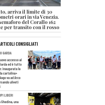
o, arriva il limite di 30
ometri orari in via Venezia.
 semaforo del Corallo 162
e per transito con il rosso
ARTICOLI CONSIGLIATI
O GARDA
nuovo accesso al
 Garda ed è tutto
e: inaugurata la
da cartolina»
Nago va ad Arco
rsando uliveti
i
PI LIBERI
n Ghedina, una