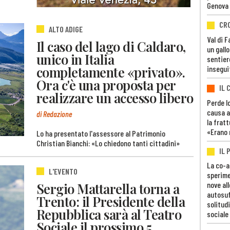
Genova
CR
ALTO ADIGE
Val di 
Il caso del lago di Caldaro,
un gall
unico in Italia
sentier
completamente «privato».
insegui
Ora c'è una proposta per
IL 
realizzare un accesso libero
Perde lo
causa a
di Redazione
la fratt
«Erano 
Lo ha presentato l'assessore al Patrimonio
Christian Bianchi: «Lo chiedono tanti cittadini»
IL 
La co-a
L'EVENTO
sperime
nove al
Sergio Mattarella torna a
autosuf
Trento: il Presidente della
solitudi
Repubblica sarà al Teatro
sociale
Sociale il prossimo 5