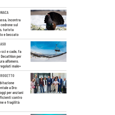
ONACA
Fassa, incontra
o cedrone sul
o, turista
to e beccato
CASO
 sci e cade, fa
 Decathlon per
ura all’omero.
regolati male»
PROGETTO
bitazione
ntale a Dro:
loggi per anziani
ficienti contro
ne e fragilità