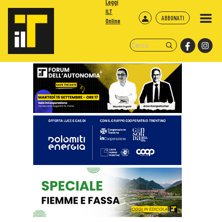
Leggi
ILT
ABBONATI
Online