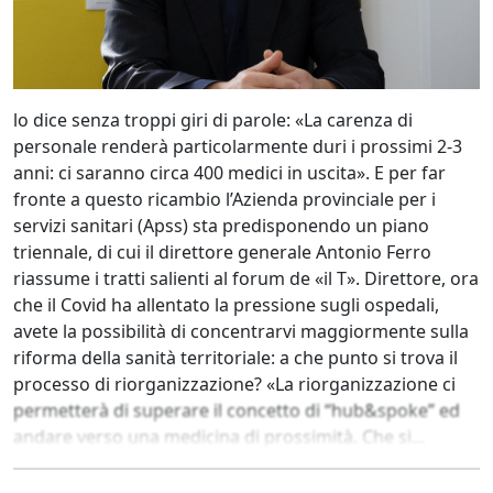
lo dice senza troppi giri di parole: «La carenza di
personale renderà particolarmente duri i prossimi 2-3
anni: ci saranno circa 400 medici in uscita». E per far
fronte a questo ricambio l’Azienda provinciale per i
servizi sanitari (Apss) sta predisponendo un piano
triennale, di cui il direttore generale Antonio Ferro
riassume i tratti salienti al forum de «il T». Direttore, ora
che il Covid ha allentato la pressione sugli ospedali,
avete la possibilità di concentrarvi maggiormente sulla
riforma della sanità territoriale: a che punto si trova il
processo di riorganizzazione? «La riorganizzazione ci
permetterà di superare il concetto di “hub&spoke” ed
andare verso una medicina di prossimità. Che si...