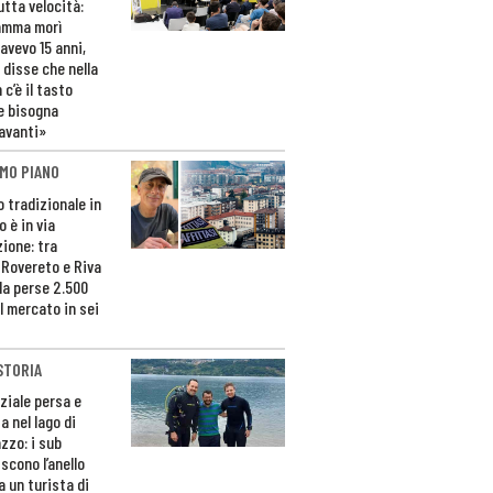
utta velocità:
amma morì
avevo 15 anni,
 disse che nella
 c’è il tasto
e bisogna
avanti»
MO PIANO
o tradizionale in
 è in via
zione: tra
 Rovereto e Riva
da perse 2.500
l mercato in sei
STORIA
ziale persa e
a nel lago di
zzo: i sub
scono l’anello
a un turista di