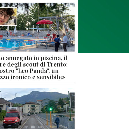
o annegato in piscina, il
re degli scout di Trento:
nostro "Leo Panda", un
zzo ironico e sensibile»