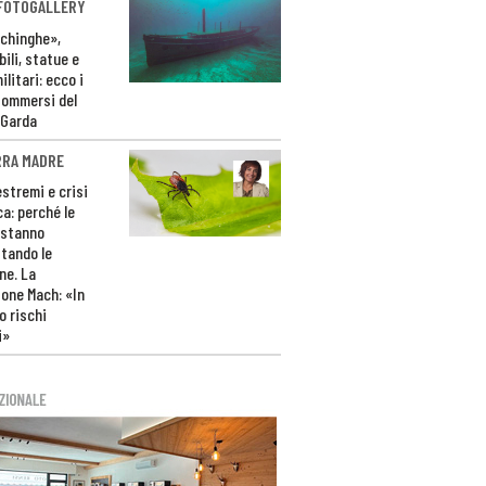
 FOTOGALLERY
ichinghe»,
ili, statue e
litari: ecco i
sommersi del
 Garda
RRA MADRE
estremi e crisi
ca: perché le
 stanno
tando le
ne. La
one Mach: «In
 rischi
i»