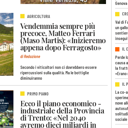
Genova
CR
AGRICOLTURA
Val di 
Vendemmia sempre più
un gall
precoce, Matteo Ferrari
sentier
(Maso Martis): «Inizieremo
insegui
appena dopo Ferragosto»
IL 
di Redazione
Perde lo
causa a
Secondo i viticoltori non ci dovrebbero essere
la fratt
ripercussioni sulla qualità. Ma le bottiglie
«Erano 
diminuiranno
IL 
La co-a
PRIMO PIANO
sperime
Ecco il piano economico -
nove al
autosuf
industriale della Provincia
solitudi
di Trento: «Nel 2040
sociale
avremo dieci miliardi in