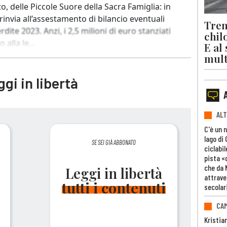
, delle Piccole Suore della Sacra Famiglia: in
 rinvia all’assestamento di bilancio eventuali
Trent
dite 2023. Anzi, i 2,5 milioni di euro stanziati
chil
alla le...
E al
mult
gi in libertà
ALT
C'è un 
lago di
SE SEI GIÀ ABBONATO
ciclabil
pista «
che da 
Leggi in libertà
attrave
tutti i contenuti
secolar
CAM
Kristia