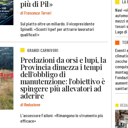
LA
più di Pil»
Navi «v
di Francesco Terreri
automob
mezzi mi
Sul piatto oltre un miliardo. il vicepresidente
tesori 
Spinelli: «Sconti Irpef per attrarre lavoratori
Lago di
qualificati»
TE
GRANDI CARNIVORI
Eventi 
climati
Predazioni da orsi e lupi, la
zecche
Provincia dimezza i tempi
conquis
dell'obbligo di
montag
Fondazi
manutenzione: l'obiettivo è
aumento
spingere più allevatori ad
sanitar
aderire
di Redazione
L'assessore Failoni: «Rimangono lo strumento più
efficace»