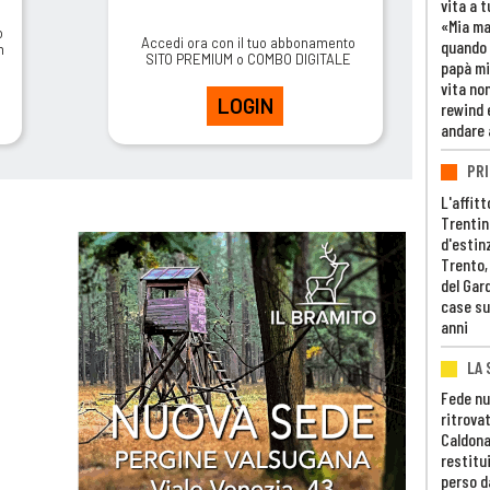
vita a t
«Mia m
o
Accedi ora con il tuo abbonamento
quando 
m
SITO PREMIUM o COMBO DIGITALE
papà mi
vita non
LOGIN
rewind 
andare 
PRI
L'affitt
Trentino
d'estin
Trento,
del Gar
case su
anni
LA 
Fede nu
ritrovat
Caldona
restitui
perso d