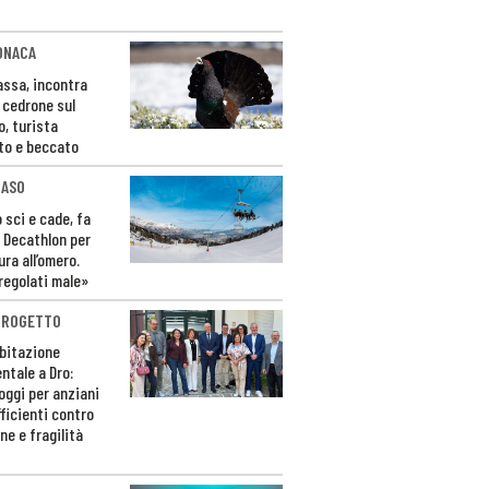
ONACA
Fassa, incontra
o cedrone sul
o, turista
to e beccato
CASO
 sci e cade, fa
 Decathlon per
ura all’omero.
regolati male»
PROGETTO
bitazione
ntale a Dro:
loggi per anziani
ficienti contro
ne e fragilità