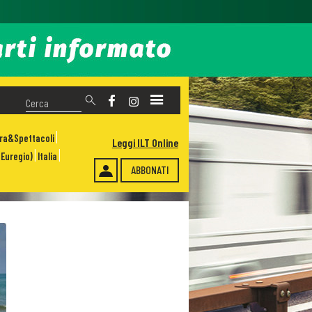
ura&Spettacoli
Leggi ILT Online
Euregio)
Italia
ABBONATI