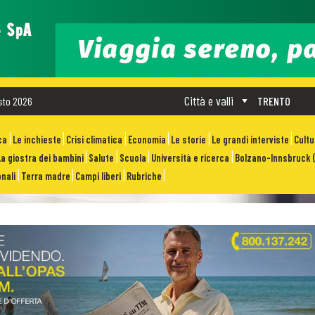
Città e valli
sto 2026
TRENTO
ca
Le inchieste
Crisi climatica
Economia
Le storie
Le grandi interviste
Cult
La giostra dei bambini
Salute
Scuola
Università e ricerca
Bolzano-Innsbruck (
nali
Terra madre
Campi liberi
Rubriche