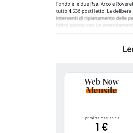
Fondo e le due Rsa, Arco e Rovereto
tutto 4.536 posti letto. La delibera
interventi di ripianamento delle per
l’altro giorno con un emendamento 
Leg
Web Now
Mensile
I primi tre mesi solo a
1 €