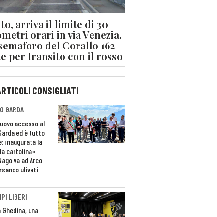
o, arriva il limite di 30
ometri orari in via Venezia.
 semaforo del Corallo 162
e per transito con il rosso
ARTICOLI CONSIGLIATI
O GARDA
nuovo accesso al
 Garda ed è tutto
e: inaugurata la
da cartolina»
Nago va ad Arco
rsando uliveti
i
PI LIBERI
n Ghedina, una