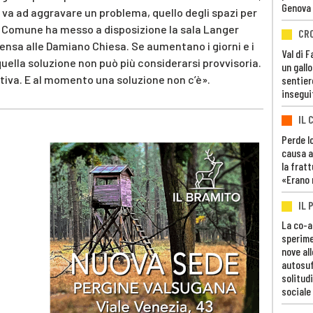
Genova
a ad aggravare un problema, quello degli spazi per
 il Comune ha messo a disposizione la sala Langer
CR
mensa alle Damiano Chiesa. Se aumentano i giorni e i
Val di 
 quella soluzione non può più considerarsi provvisoria.
un gall
iva. E al momento una soluzione non c’è».
sentier
insegui
IL 
Perde lo
causa a
la fratt
«Erano 
IL 
La co-a
sperime
nove al
autosuf
solitudi
sociale