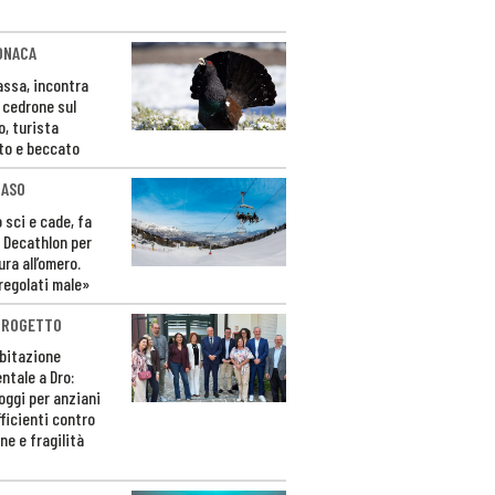
ONACA
Fassa, incontra
o cedrone sul
o, turista
to e beccato
CASO
 sci e cade, fa
 Decathlon per
ura all’omero.
regolati male»
PROGETTO
bitazione
ntale a Dro:
loggi per anziani
ficienti contro
ne e fragilità