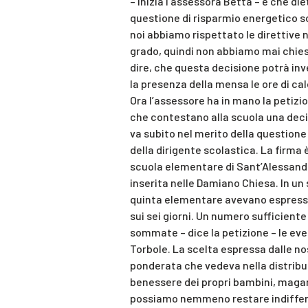
– inizia l’assessora Betta – è che d
questione di risparmio energetico s
noi abbiamo rispettato le direttive
grado, quindi non abbiamo mai chiest
dire, che questa decisione potrà in
la presenza della mensa le ore di c
Ora l’assessore ha in mano la petizi
che contestano alla scuola una deci
va subito nel merito della questione 
della dirigente scolastica. La firma è
scuola elementare di Sant’Alessand
inserita nelle Damiano Chiesa. In un 
quinta elementare avevano espresso l
sui sei giorni. Un numero sufficiente
sommate – dice la petizione – le ev
Torbole. La scelta espressa dalle no
ponderata che vedeva nella distribuzi
benessere dei propri bambini, magari
possiamo nemmeno restare indifferen