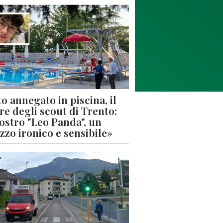
o annegato in piscina, il
re degli scout di Trento:
nostro "Leo Panda", un
zzo ironico e sensibile»