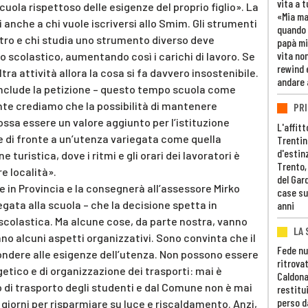
vita a t
scuola rispettoso delle esigenze del proprio figlio». La
«Mia m
 anche a chi vuole iscriversi allo Smim. Gli strumenti
quando 
tro e chi studia uno strumento diverso deve
papà mi
vita non
io scolastico, aumentando così i carichi di lavoro. Se
rewind 
tra attività allora la cosa si fa davvero insostenibile.
andare 
nclude la petizione – questo tempo scuola come
nte crediamo che la possibilità di mantenere
PRI
ossa essere un valore aggiunto per l’istituzione
L'affitt
e di fronte a un’utenza variegata come quella
Trentino
d'estin
 turistica, dove i ritmi e gli orari dei lavoratori è
Trento,
e località».
del Gar
e in Provincia e la consegnerà all’assessore Mirko
case su
legata alla scuola – che la decisione spetta in
anni
scolastica. Ma alcune cose, da parte nostra, vanno
LA 
no alcuni aspetti organizzativi. Sono convinta che il
Fede nu
pondere alle esigenze dell’utenza. Non possono essere
ritrovat
etico e di organizzazione dei trasporti: mai è
Caldona
io di trasporto degli studenti e dal Comune non è mai
restitui
perso d
i giorni per risparmiare su luce e riscaldamento. Anzi,