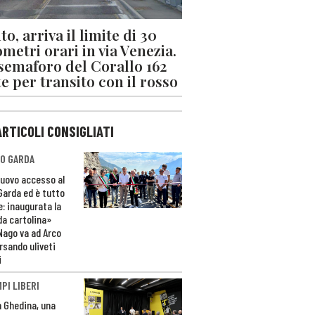
o, arriva il limite di 30
ometri orari in via Venezia.
 semaforo del Corallo 162
e per transito con il rosso
ARTICOLI CONSIGLIATI
O GARDA
nuovo accesso al
 Garda ed è tutto
e: inaugurata la
da cartolina»
Nago va ad Arco
rsando uliveti
i
PI LIBERI
n Ghedina, una