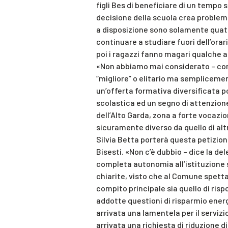
figli Bes di beneficiare di un tempo 
decisione della scuola crea problemi
a disposizione sono solamente quat
continuare a studiare fuori dell’orar
poi i ragazzi fanno magari qualche al
«Non abbiamo mai considerato – co
“migliore” o elitario ma sempliceme
un’offerta formativa diversificata p
scolastica ed un segno di attenzion
dell’Alto Garda, zona a forte vocazione
sicuramente diverso da quello di altr
Silvia Betta porterà questa petizion
Bisesti. «Non c’è dubbio – dice la de
completa autonomia all’istituzione 
chiarite, visto che al Comune spetta
compito principale sia quello di ris
addotte questioni di risparmio energ
arrivata una lamentela per il serviz
arrivata una richiesta di riduzione d