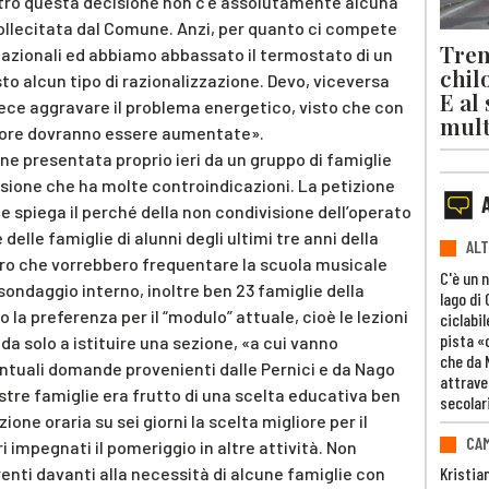
ietro questa decisione non c’è assolutamente alcuna
ollecitata dal Comune. Anzi, per quanto ci compete
Trent
 nazionali ed abbiamo abbassato il termostato di un
chil
o alcun tipo di razionalizzazione. Devo, viceversa
E al
vece aggravare il problema energetico, visto che con
mult
alore dovranno essere aumentate».
one presentata proprio ieri da un gruppo di famiglie
sione che ha molte controindicazioni. La petizione
e spiega il perché della non condivisione dell’operato
 delle famiglie di alunni degli ultimi tre anni della
ALT
ro che vorrebbero frequentare la scuola musicale
C'è un 
sondaggio interno, inoltre ben 23 famiglie della
lago di
a preferenza per il “modulo” attuale, cioè le lezioni
ciclabil
pista «
 da solo a istituire una sezione, «a cui vanno
che da 
entuali domande provenienti dalle Pernici e da Nago
attrave
stre famiglie era frutto di una scelta educativa ben
secolar
one oraria su sei giorni la scelta migliore per il
CAM
 impegnati il pomeriggio in altre attività. Non
ti davanti alla necessità di alcune famiglie con
Kristia