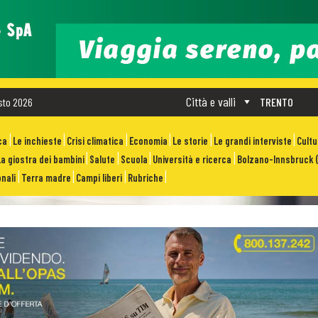
Città e valli
sto 2026
TRENTO
ca
Le inchieste
Crisi climatica
Economia
Le storie
Le grandi interviste
Cult
La giostra dei bambini
Salute
Scuola
Università e ricerca
Bolzano-Innsbruck (
nali
Terra madre
Campi liberi
Rubriche