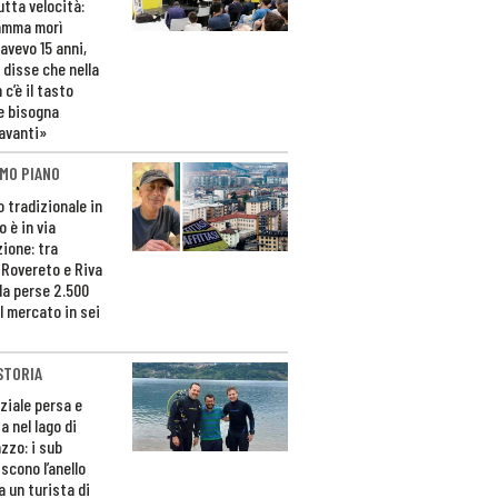
utta velocità:
amma morì
avevo 15 anni,
 disse che nella
 c’è il tasto
e bisogna
avanti»
MO PIANO
o tradizionale in
 è in via
zione: tra
 Rovereto e Riva
da perse 2.500
l mercato in sei
STORIA
ziale persa e
a nel lago di
zzo: i sub
scono l’anello
a un turista di