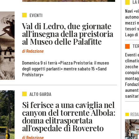
LA
Navi «v
EVENTI
automob
mezzi mi
Val di Ledro, due giornate
tesori 
all'insegna della preistoria
Lago di
al Museo delle Palafitte
TE
di Redazione
Eventi 
climati
Domenica 9 si terrà «Piazza Preistoria: il museo
zecche
degli oggetti parlanti» mentre sabato 15 «Sand
conquis
Prehistory»
montag
Fondazi
aumento
ALTO GARDA
sanitar
Si ferisce a una caviglia nel
canyon del torrente Albola:
donna elitrasportata
all'ospedale di Rovereto
di Redazione