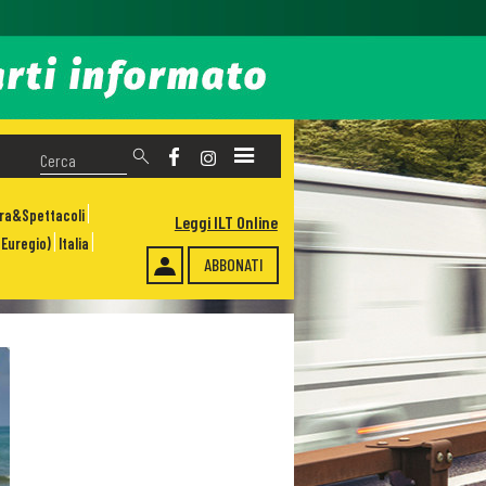
ura&Spettacoli
Leggi ILT Online
Euregio)
Italia
ABBONATI