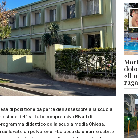
Mort
dolo
«Il 
raga
resa di posizione da parte dell’assessore alla scuola
ecisione dell’istituto comprensivo Riva 1 di
 programma didattico della scuola media Chiesa,
ha sollevato un polverone. «La cosa da chiarire subito