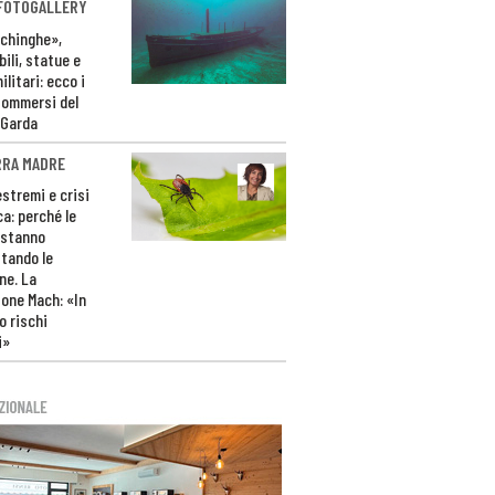
 FOTOGALLERY
ichinghe»,
ili, statue e
litari: ecco i
sommersi del
 Garda
RRA MADRE
estremi e crisi
ca: perché le
 stanno
tando le
ne. La
one Mach: «In
 rischi
i»