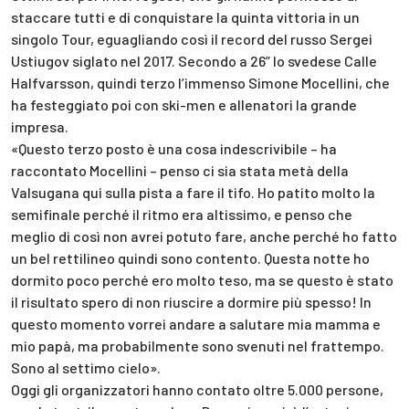
staccare tutti e di conquistare la quinta vittoria in un
singolo Tour, eguagliando così il record del russo Sergei
Ustiugov siglato nel 2017. Secondo a 26” lo svedese Calle
Halfvarsson, quindi terzo l’immenso Simone Mocellini, che
ha festeggiato poi con ski-men e allenatori la grande
impresa.
«Questo terzo posto è una cosa indescrivibile – ha
raccontato Mocellini – penso ci sia stata metà della
Valsugana qui sulla pista a fare il tifo. Ho patito molto la
semifinale perché il ritmo era altissimo, e penso che
meglio di così non avrei potuto fare, anche perché ho fatto
un bel rettilineo quindi sono contento. Questa notte ho
dormito poco perché ero molto teso, ma se questo è stato
il risultato spero di non riuscire a dormire più spesso! In
questo momento vorrei andare a salutare mia mamma e
mio papà, ma probabilmente sono svenuti nel frattempo.
Sono al settimo cielo».
Oggi gli organizzatori hanno contato oltre 5.000 persone,