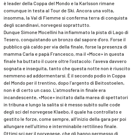
è leader della Coppa del Mondo e la Karlsson rimane
comunque in testa al Tour de Ski. Ancora una volta,
insomma, la Val di Fiemme si conferma terra di conquista
degli scandinavi, norvegesi soprattutto.
Dunque Simone Mocellini ha infiammato la pista di Lago di
Tesero, conquistando un bronzo dal sapore d’oro. Forse il
pubblico già caldo per via della finale, forse la presenza di
mamma Carla e papà Francesco, ma il «Moce» in questa
finale ha buttato il cuore oltre l’ostacolo: l’aveva davvero
sognata e inseguita, tanto che questa notte non è riuscito
nemmeno ad addormentarsi. È il secondo podio in Coppa
del Mondo per il trentino, dopo l’argento di Beitostoelen,
non è di certo un caso. L’atmosfera in finale era
incandescente, «Moce» incitato dalla marea di spettatori
in tribuna e lungo la salita si è messo subito sulle code
degli sci del norvegese Klaebo, il quale ha controllato e
gestito le forze, come sempre, all’inizio della gara per poi
allungare nell’ultimo e interminabile rettilineo finale.
Ottimi sci per il norvegese, che gli hanno permesso di