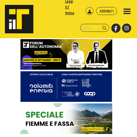
Leggi
ILT
ABBONATI
Online