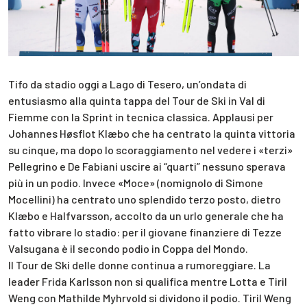
Tifo da stadio oggi a Lago di Tesero, un’ondata di
entusiasmo alla quinta tappa del Tour de Ski in Val di
Fiemme con la Sprint in tecnica classica. Applausi per
Johannes Høsflot Klæbo che ha centrato la quinta vittoria
su cinque, ma dopo lo scoraggiamento nel vedere i «terzi»
Pellegrino e De Fabiani uscire ai “quarti” nessuno sperava
più in un podio. Invece «Moce» (nomignolo di Simone
Mocellini) ha centrato uno splendido terzo posto, dietro
Klæbo e Halfvarsson, accolto da un urlo generale che ha
fatto vibrare lo stadio: per il giovane finanziere di Tezze
Valsugana è il secondo podio in Coppa del Mondo.
Il Tour de Ski delle donne continua a rumoreggiare. La
leader Frida Karlsson non si qualifica mentre Lotta e Tiril
Weng con Mathilde Myhrvold si dividono il podio. Tiril Weng