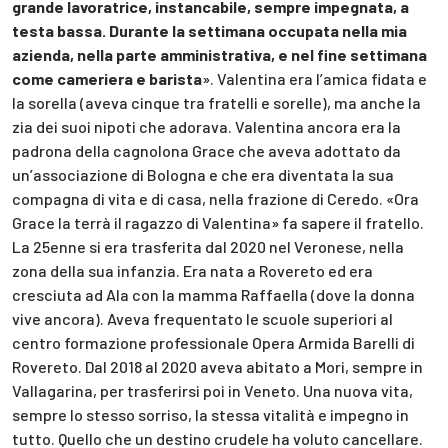
grande lavoratrice, instancabile, sempre impegnata, a
testa bassa. Durante la settimana occupata nella mia
azienda, nella parte amministrativa, e nel fine settimana
come cameriera e barista
». Valentina era l’amica fidata e
la sorella (aveva cinque tra fratelli e sorelle), ma anche la
zia dei suoi nipoti che adorava. Valentina ancora era la
padrona della cagnolona Grace che aveva adottato da
un’associazione di Bologna e che era diventata la sua
compagna di vita e di casa, nella frazione di Ceredo. «Ora
Grace la terrà il ragazzo di Valentina» fa sapere il fratello.
La 25enne si era trasferita dal 2020 nel Veronese, nella
zona della sua infanzia. Era nata a Rovereto ed era
cresciuta ad Ala con la mamma Raffaella (dove la donna
vive ancora). Aveva frequentato le scuole superiori al
centro formazione professionale Opera Armida Barelli di
Rovereto. Dal 2018 al 2020 aveva abitato a Mori, sempre in
Vallagarina, per trasferirsi poi in Veneto. Una nuova vita,
sempre lo stesso sorriso, la stessa vitalità e impegno in
tutto. Quello che un destino crudele ha voluto cancellare.