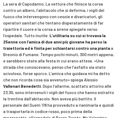
La sera di Capodanno. La vettura che finisce la corsa
contro un albero, l’abitacolo che si deforma, i vigili del
fuoco che intervengono con cesoie e divaricatori, gli
operatori sanitari che tentano disperatamente di far
ripartire il cuore e la corsa a sirene spiegate verso
l’ospedale. Tutto inutile.
L’utilitaria su cui si trovava la
25enne con l’amica di due anni più giovane ha perso la
traiettoria ed è finita per schiantarsi contro una pianta
a
Breonio di Fumane. Tempo pochi minuti, 300 metri appena,
e sarebbero state alla festa in cui erano attese. «Una
strada che conoscevano, penso che l’asfalto sia stato
scivoloso, forse sporco. L’amica che guidava mi ha detto
che non ricorda cosa sia avvenuto» spiega Alessio
Vallenari Benedetti
. Dopo l’allarme, scattato attorno alle
23.30, sono intervenuti i vigili del fuoco che hanno estratto
la trentina dall’abitacolo. Non aveva più battito. Il
personale del Suem 118 ha provveduto a rianimarla e quindi
a trasportarla in codice rosso, poco prima della
mezzanotte, all’ospedale di Borgo Trento. Ma Valentina