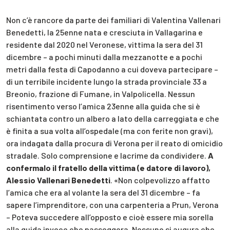
Non c’è rancore da parte dei familiari di Valentina Vallenari
Benedetti, la 25enne nata e cresciuta in Vallagarina e
residente dal 2020 nel Veronese, vittima la sera del 31
dicembre – a pochi minuti dalla mezzanotte e a pochi
metri dalla festa di Capodanno a cui doveva partecipare –
di un terribile incidente lungo la strada provinciale 33 a
Breonio, frazione di Fumane, in Valpolicella. Nessun
risentimento verso l’amica 23enne alla guida che si è
schiantata contro un albero a lato della carreggiata e che
è finita a sua volta all’ospedale (ma con ferite non gravi),
ora indagata dalla procura di Verona per il reato di omicidio
stradale. Solo comprensione e lacrime da condividere.
A
confermalo il fratello della vittima (e datore di lavoro),
Alessio Vallenari Benedetti
. «Non colpevolizzo affatto
l’amica che era al volante la sera del 31 dicembre – fa
sapere l’imprenditore, con una carpenteria a Prun, Verona
– Poteva succedere all’opposto e cioè essere mia sorella
alla guida invece che passeggera. Nessuno si augura che