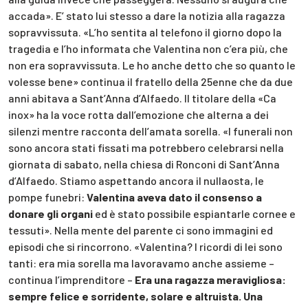
accada». E’ stato lui stesso a dare la notizia alla ragazza
sopravvissuta. «L’ho sentita al telefono il giorno dopo la
tragedia e l’ho informata che Valentina non c’era più, che
non era sopravvissuta. Le ho anche detto che so quanto le
volesse bene» continua il fratello della 25enne che da due
anni abitava a Sant’Anna d’Alfaedo. Il titolare della «Ca
inox» ha la voce rotta dall’emozione che alterna a dei
silenzi mentre racconta dell’amata sorella. «I funerali non
sono ancora stati fissati ma potrebbero celebrarsi nella
giornata di sabato, nella chiesa di Ronconi di Sant’Anna
d’Alfaedo. Stiamo aspettando ancora il nullaosta, le
pompe funebri:
Valentina aveva dato il consenso a
donare gli organi
ed è stato possibile espiantarle cornee e
tessuti». Nella mente del parente ci sono immagini ed
episodi che si rincorrono. «Valentina? I ricordi di lei sono
tanti: era mia sorella ma lavoravamo anche assieme –
continua l’imprenditore –
Era una ragazza meravigliosa:
sempre felice e sorridente, solare e altruista. Una