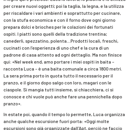
per creare nuovi oggetti; poi la taglia, la legna, e la utilizza
per riscaldare i vari ambienti e soprattutto per cucinare,
con la stufa economica e con il forno dove ogni giorno
prepara dolci e brioches per le colazioni dei fortunati
ospiti. I piatti sono quelli della tradizione trentina;
canederli, spezzatino, polenta…Prodotti locali, freschi,
cucinati con l’esperienza di uno chef e la cura di un
padrone di casa attento ad ogni dettaglio. Ma non finisce
qui: «Nel week end, amo portare i miei ospiti in baita –
racconta Luca – è una baita comunale a circa 1800 metri.
La sera prima porto in quota tutto il necessario per il
pranzo, e il giorno dopo salgo con loro, magari con le
ciaspole. Si mangia tutti insieme, si chiacchiera, ci si
conosce e chi vuole può anche fare una pennichella dopo
pranzo».
In estate poi, quando il tempo lo permette, Luca organizza
anche qualche escursione fuori porta: «Oggi molte
escursioni sono già organizzate dall’Apt, perciò ne faccio