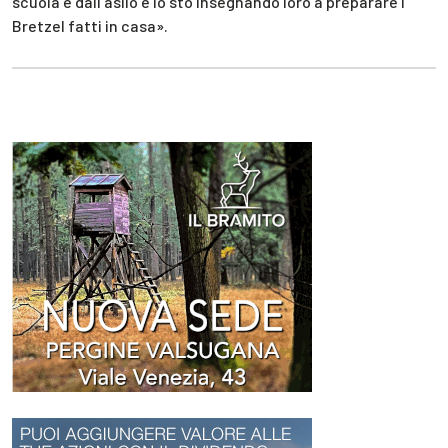
scuola e dall’asilo e io sto insegnando loro a preparare i
Bretzel fatti in casa».