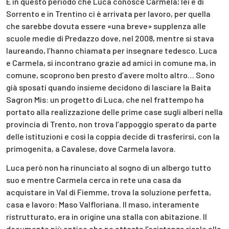
È in questo periodo che Luca conosce Carmela; lei è di
Sorrento e in Trentino ci è arrivata per lavoro, per quella
che sarebbe dovuta essere «una breve» supplenza alle
scuole medie di Predazzo dove, nel 2008, mentre si stava
laureando, l’hanno chiamata per insegnare tedesco. Luca
e Carmela, si incontrano grazie ad amici in comune ma, in
comune, scoprono ben presto d’avere molto altro… Sono
già sposati quando insieme decidono di lasciare la Baita
Sagron Mis: un progetto di Luca, che nel frattempo ha
portato alla realizzazione delle prime case sugli alberi nella
provincia di Trento, non trova l’appoggio sperato da parte
delle istituzioni e così la coppia decide di trasferirsi, con la
primogenita, a Cavalese, dove Carmela lavora.
Luca però non ha rinunciato al sogno di un albergo tutto
suo e mentre Carmela cerca in rete una casa da
acquistare in Val di Fiemme, trova la soluzione perfetta,
casa e lavoro: Maso Valfloriana. Il maso, interamente
ristrutturato, era in origine una stalla con abitazione. Il
documento più antico che ne attesta l’esistenza risale alla