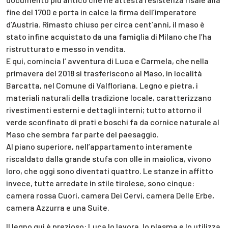
fine del 1700 e porta in calce la firma dell’imperatore
d’Austria. Rimasto chiuso per circa cent’anni, il maso è
stato infine acquistato da una famiglia di Milano che l’ha
ristrutturato e messo in vendita.
E qui, comincia l’ avventura di Luca e Carmela, che nella
primavera del 2018 si trasferiscono al Maso, in località
Barcatta, nel Comune di Valfloriana. Legno e pietra, i
materiali naturali della tradizione locale, caratterizzano
rivestimenti esterni e dettagli interni; tutto attorno il
verde sconfinato di prati e boschi fa da cornice naturale al
Maso che sembra far parte del paesaggio.
Al piano superiore, nell’appartamento interamente
riscaldato dalla grande stufa con olle in maiolica, vivono
loro, che oggi sono diventati quattro. Le stanze in affitto
invece, tutte arredate in stile tirolese, sono cinque:
camera rossa Cuori, camera Dei Cervi, camera Delle Erbe,
camera Azzurra e una Suite.
Il legno qui è prezioso: Luca lo lavora, lo plasma e lo utilizza