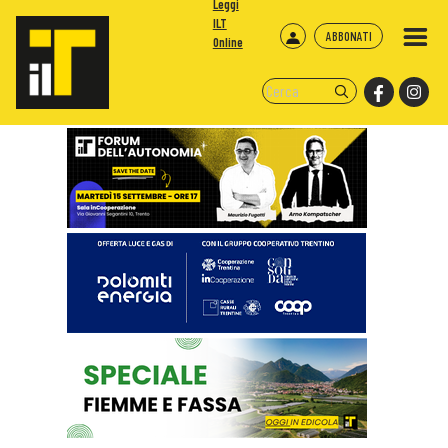
Leggi
ILT
ABBONATI
Online