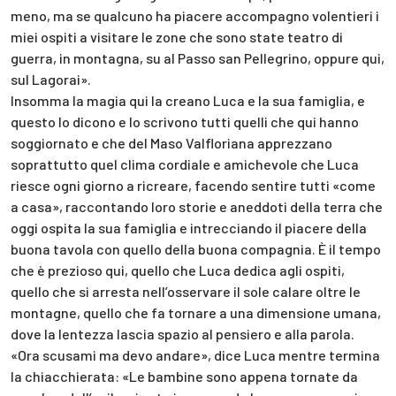
meno, ma se qualcuno ha piacere accompagno volentieri i
miei ospiti a visitare le zone che sono state teatro di
guerra, in montagna, su al Passo san Pellegrino, oppure qui,
sul Lagorai».
Insomma la magia qui la creano Luca e la sua famiglia, e
questo lo dicono e lo scrivono tutti quelli che qui hanno
soggiornato e che del Maso Valfloriana apprezzano
soprattutto quel clima cordiale e amichevole che Luca
riesce ogni giorno a ricreare, facendo sentire tutti «come
a casa», raccontando loro storie e aneddoti della terra che
oggi ospita la sua famiglia e intrecciando il piacere della
buona tavola con quello della buona compagnia. È il tempo
che è prezioso qui, quello che Luca dedica agli ospiti,
quello che si arresta nell’osservare il sole calare oltre le
montagne, quello che fa tornare a una dimensione umana,
dove la lentezza lascia spazio al pensiero e alla parola.
«Ora scusami ma devo andare», dice Luca mentre termina
la chiacchierata: «Le bambine sono appena tornate da