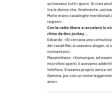
scrivevano tutti i giorni. Si creò a
tra le donne che, finalmente, uscivan
Molte erano casalinghe meridionali 
regioni».
Con le radio libere si accelerò lo s
ritmo da disc jockey…
Edoardo: «Si cercava una comunicazio
dei canali Rai; si usavano slogan, s
tormentoni».
Massimiliano: «Xomunque, ad essere r
microfoni aperti, li avevamo addirit
telefono. Eravamo proprio senza ret
Gamma, pur con un nome leggermente
anni».