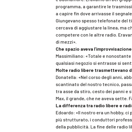
programma, a garantire le trasmissio
a capire fin dove arrivasse il segna
Giungevano spesso telefonate del tip
cercava di aggiustare la linea, ma 
competere con le altre radio. Erav
di mezzi».
Che spazio aveva l’improvvisazion
Massimiliano: «Totale e nonostante
qualsiasi negozio si entrasse si se
Molte radio libere trasmettevano da
Donatella: «Nel corso degli anni, ab
scantinato del nostro tecnico, pas
tra asse da stiro, cesto dei panni e s
Max, il grande, che ne aveva sette. Fa
La differenza tra radio libere e rad
Edoardo: «Il nostro era un hobby, ci 
più strutturato, i conduttori professi
della pubblicità. La fine delle radio l