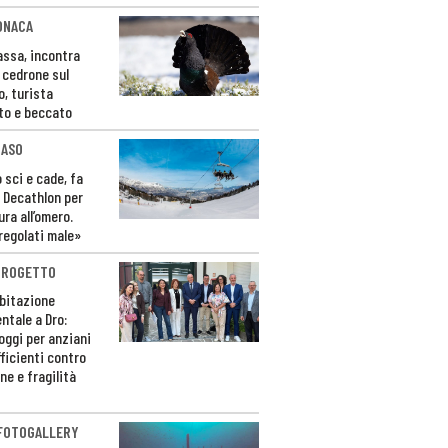
ONACA
Fassa, incontra
o cedrone sul
o, turista
to e beccato
CASO
 sci e cade, fa
 Decathlon per
ura all’omero.
regolati male»
PROGETTO
bitazione
ntale a Dro:
loggi per anziani
ficienti contro
ne e fragilità
 FOTOGALLERY