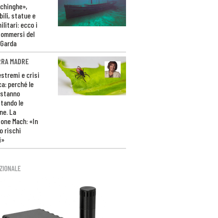
ichinghe»,
ili, statue e
litari: ecco i
sommersi del
 Garda
RRA MADRE
estremi e crisi
ca: perché le
 stanno
tando le
ne. La
one Mach: «In
 rischi
i»