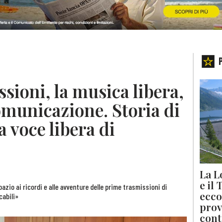
sioni, la musica libera,
omunicazione. Storia di
 voce libera di
La L
e il
azio ai ricordi e alle avventure delle prime trasmissioni di
ecco
cabili»
prov
cont