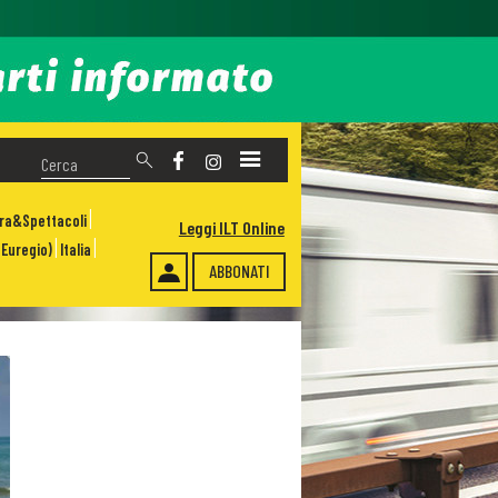
ura&Spettacoli
Leggi ILT Online
Euregio)
Italia
ABBONATI