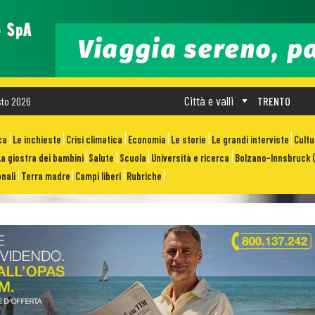
Città e valli
sto 2026
TRENTO
ca
Le inchieste
Crisi climatica
Economia
Le storie
Le grandi interviste
Cult
La giostra dei bambini
Salute
Scuola
Università e ricerca
Bolzano-Innsbruck (
nali
Terra madre
Campi liberi
Rubriche