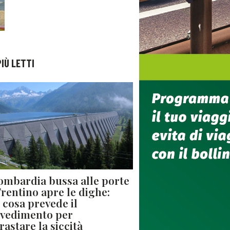
PIÙ LETTI
ombardia bussa alle porte
 Trentino apre le dighe:
 cosa prevede il
vedimento per
rastare la siccità