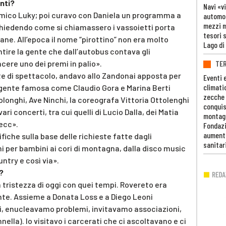
enti?
Navi «v
amico Luky; poi curavo con Daniela un programma a
automob
mezzi mi
 chiedendo come si chiamassero i vassoietti porta
tesori 
e. All’epoca il nome “pirottino” non era molto
Lago di
tire la gente che dall’autobus contava gli
TE
cere uno dei premi in palio».
te di spettacolo, andavo allo Zandonai apposta per
Eventi 
climati
 gente famosa come Claudio Gora e Marina Berti
zecche
olonghi, Ave Ninchi, la coreografa Vittoria Ottolenghi
conquis
ari concerti, tra cui quelli di Lucio Dalla, dei Matia
montag
 ecc».
Fondazi
aumento
ifiche sulla base delle richieste fatte dagli
sanitar
ni per bambini ai cori di montagna, dalla disco music
untry e così via».
?
 tristezza di oggi con quei tempi. Rovereto era
te. Assieme a Donata Loss e a Diego Leoni
, enucleavamo problemi, invitavamo associazioni,
nnella). Io visitavo i carcerati che ci ascoltavano e ci