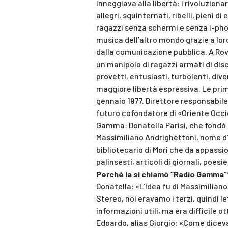
inneggiava alla libertà: i rivoluzion
allegri, squinternati, ribelli, pieni d
ragazzi senza schermi e senza i-phon
musica dell’altro mondo grazie a loro
dalla comunicazione pubblica. A Rov
un manipolo di ragazzi armati di disc
provetti, entusiasti, turbolenti, dive
maggiore libertà espressiva. Le prime
gennaio 1977. Direttore responsabile 
futuro cofondatore di «Oriente Occi
Gamma: Donatella Parisi, che fondò 
Massimiliano Andrighettoni, nome d’
bibliotecario di Mori che da appassio
palinsesti, articoli di giornali, poesi
Perché la si chiamò “Radio Gamma”
Donatella: «L’idea fu di Massimiliano
Stereo, noi eravamo i terzi, quindi
informazioni utili, ma era difficile o
Edoardo, alias Giorgio: «Come diceva 