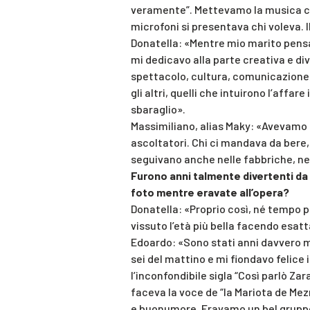
veramente”. Mettevamo la musica ch
microfoni si presentava chi voleva. I
Donatella: «Mentre mio marito pens
mi dedicavo alla parte creativa e di
spettacolo, cultura, comunicazione,
gli altri, quelli che intuirono l’affar
sbaraglio».
Massimiliano, alias Maky: «Avevamo 
ascoltatori. Chi ci mandava da bere, c
seguivano anche nelle fabbriche, neg
Furono anni talmente divertenti d
foto mentre eravate all’opera?
Donatella: «Proprio così, né tempo p
vissuto l’età più bella facendo esat
Edoardo: «Sono stati anni davvero mol
sei del mattino e mi fiondavo felice i
l’inconfondibile sigla “Così parlò Za
faceva la voce de “la Mariota de Me
e buonumore. Eravamo un bel gruppo 