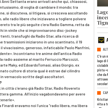
ari Anni Settanta erano arrivati anche qui, chiassosi,
i entusiasmo, di voglia di cambiare il mondo; tra
Lago
e, si discuteva, si litigava, si cresceva ascoltando
ince
, alle radio libere che iniziavano a togliere polvere
Tigna
ereto tra le più seguite c’era Radio Gamma, retta da
hi in vinile che si improvvisarono disc-jockey
rtenti, transfughi da Radio Star, alla ricerca di
 trasmissioni iniziarono in uno scantinato, il 19
il vivacissimo, generoso, infaticabile Paolo Manfrini,
ALT
dente». Incontriamo tre anime dell’antica Radio
C'è un 
la radio assieme al marito Ferruccio Marcozzi,
lago di
arte Maky, ed EdoardoTomasi, alias Giorgio, ex
ciclabil
pista «
nato cultore di storia qual è estrae dal cilindro
che da 
e in vernacolo scritte dagli ascoltatori.
attrave
?
secolar
; in città c’erano già Radio Star, Radio Rovereto
CAM
 lettera gamma. All’inizio vagabondavamo per avere
Kristia
ttenerle».
vita a t
Finardi eravamo noi l’unica “radio libera, ma libera