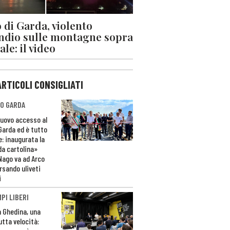
 di Garda, violento
ndio sulle montagne sopra
le: il video
ARTICOLI CONSIGLIATI
O GARDA
nuovo accesso al
 Garda ed è tutto
e: inaugurata la
da cartolina»
Nago va ad Arco
rsando uliveti
i
PI LIBERI
n Ghedina, una
utta velocità: