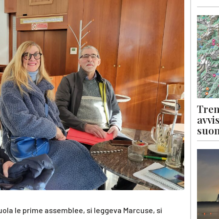
Tren
avvi
suon
uola le prime assemblee, si leggeva Marcuse, si