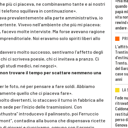
«Mia m
e più ci piaceva, ne combinavamo tante e ai nostri
quando 
l telefono squillava in continuazione».
papà mi
vita non
ava prevalentemente alla parte amministrativa, io
rewind 
vertente. Vivevo nell’ambiente che più mi piaceva:
andare 
 facevo molte interviste. Ma forse avevano ragione
e imprenditoriale. Noi eravamo solo spiriti liberi allo
PRI
L'affitt
Trentino
davvero molto successo, sentivamo l’affetto degli
d'estin
hi ci scriveva poesie, chi ci invitava a pranzo. Ci
Trento,
li studi medici, nei negozi».
del Gar
a non trovare il tempo per scattare nemmeno una
case su
anni
er le foto, né per pensare a fare soldi. Abbiamo
LA 
tamente quello che ci piaceva fare».
Fede nu
to divertenti, io staccavo il turno in fabbrica alle
ritrovat
n sede per l’inizio delle trasmissioni. Con
Caldona
rathustra” introducevo il palinsesto, poi Ferruccio
restitui
perso d
zmont”, contadina alla buona che dispensava ricette
Genova
di giovani e riuscivamo, ognuno con il proprio