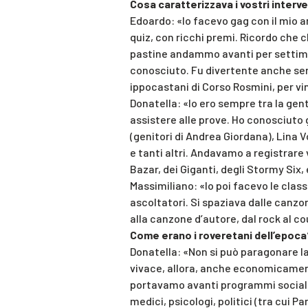
Cosa caratterizzava i vostri interv
Edoardo: «Io facevo gag con il mio 
quiz, con ricchi premi. Ricordo che
pastine andammo avanti per settiman
conosciuto. Fu divertente anche sen
ippocastani di Corso Rosmini, per vin
Donatella: «Io ero sempre tra la gen
assistere alle prove. Ho conosciuto
(genitori di Andrea Giordana), Lina V
e tanti altri. Andavamo a registrare v
Bazar, dei Giganti, degli Stormy Six,
Massimiliano: «Io poi facevo le class
ascoltatori. Si spaziava dalle canzo
alla canzone d’autore, dal rock al co
Come erano i roveretani dell’epoca
Donatella: «Non si può paragonare la
vivace, allora, anche economicamen
portavamo avanti programmi sociali
medici, psicologi, politici (tra cui Pa