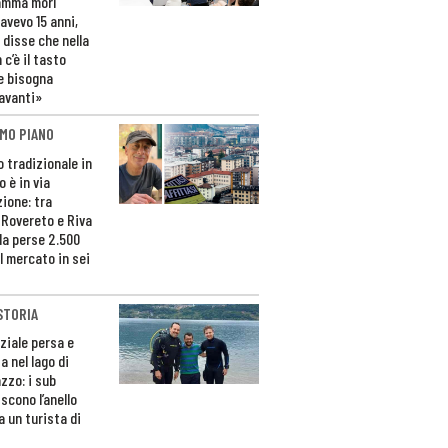
amma morì
avevo 15 anni,
 disse che nella
 c’è il tasto
e bisogna
avanti»
MO PIANO
o tradizionale in
 è in via
zione: tra
 Rovereto e Riva
da perse 2.500
l mercato in sei
STORIA
ziale persa e
a nel lago di
zzo: i sub
scono l’anello
a un turista di