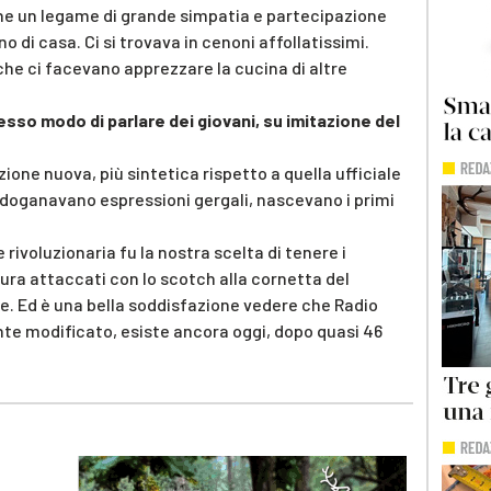
nche un legame di grande simpatia e partecipazione
o di casa. Ci si trovava in cenoni affollatissimi.
che ci facevano apprezzare la cucina di altre
tesso modo di parlare dei giovani, su imitazione del
ne nuova, più sintetica rispetto a quella ufficiale
i sdoganavano espressioni gergali, nascevano i primi
ivoluzionaria fu la nostra scelta di tenere i
tura attaccati con lo scotch alla cornetta del
e. Ed è una bella soddisfazione vedere che Radio
 modificato, esiste ancora oggi, dopo quasi 46