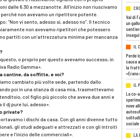
ni dalle 6.30 a mezzanotte. All’inizio non riuscivamo
CR
le perché non avevamo un ripetitore potente.
Val di 
o: “Non vi sento, adesso sì, adesso no”. Il tecnico
un gall
sentier
chiaramente non avevamo ripetitori che potessero
insegui
amo partiti con un’attrezzatura minima per mancanza
IL 
e?
Perde lo
 questo, o proprio per questo avevamo successo, in
causa a
ntiva Radio Gamma».
la fratt
«Erano 
 cantine, da soffitte, e voi?
biamo cambiato più volte sede, partendo dallo
IL 
sando poi in una stanza di casa mia, trasmettevamo
La co-a
tenditoio, col figlio più piccolo che aveva due anni e
sperime
 il dj pure lui, adesso».
nove al
autosuf
io private?
solitudi
portavamo i dischi da casa. Con gli anni divenne tutto
sociale
onali, gli studi adeguati e attrezzati e con gli introiti
ibere e l’inizio delle commerciali».
LA