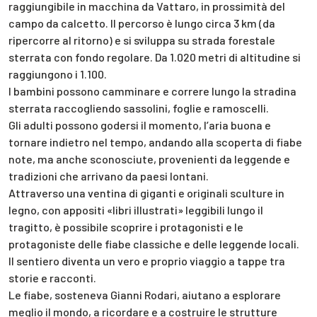
raggiungibile in macchina da Vattaro, in prossimità del
campo da calcetto. Il percorso è lungo circa 3 km (da
ripercorre al ritorno) e si sviluppa su strada forestale
sterrata con fondo regolare. Da 1.020 metri di altitudine si
raggiungono i 1.100.
I bambini possono camminare e correre lungo la stradina
sterrata raccogliendo sassolini, foglie e ramoscelli.
Gli adulti possono godersi il momento, l’aria buona e
tornare indietro nel tempo, andando alla scoperta di fiabe
note, ma anche sconosciute, provenienti da leggende e
tradizioni che arrivano da paesi lontani.
Attraverso una ventina di giganti e originali sculture in
legno, con appositi «libri illustrati» leggibili lungo il
tragitto, è possibile scoprire i protagonisti e le
protagoniste delle fiabe classiche e delle leggende locali.
Il sentiero diventa un vero e proprio viaggio a tappe tra
storie e racconti.
Le fiabe, sosteneva Gianni Rodari, aiutano a esplorare
meglio il mondo, a ricordare e a costruire le strutture