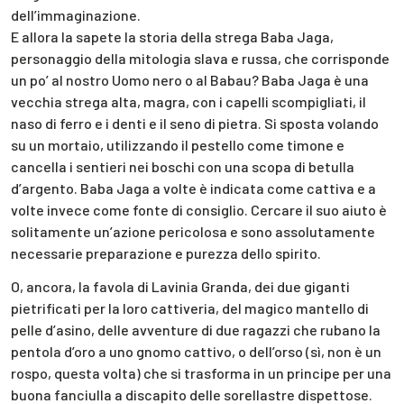
dell’immaginazione.
E allora la sapete la storia della strega Baba Jaga,
personaggio della mitologia slava e russa, che corrisponde
un po’ al nostro Uomo nero o al Babau? Baba Jaga è una
vecchia strega alta, magra, con i capelli scompigliati, il
naso di ferro e i denti e il seno di pietra. Si sposta volando
su un mortaio, utilizzando il pestello come timone e
cancella i sentieri nei boschi con una scopa di betulla
d’argento. Baba Jaga a volte è indicata come cattiva e a
volte invece come fonte di consiglio. Cercare il suo aiuto è
solitamente un’azione pericolosa e sono assolutamente
necessarie preparazione e purezza dello spirito.
O, ancora, la favola di Lavinia Granda, dei due giganti
pietrificati per la loro cattiveria, del magico mantello di
pelle d’asino, delle avventure di due ragazzi che rubano la
pentola d’oro a uno gnomo cattivo, o dell’orso (sì, non è un
rospo, questa volta) che si trasforma in un principe per una
buona fanciulla a discapito delle sorellastre dispettose.