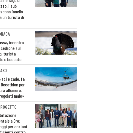
a nel lago di
zzo: i sub
scono l’anello
a un turista di
ONACA
Fassa, incontra
o cedrone sul
o, turista
to e beccato
CASO
 sci e cade, fa
 Decathlon per
ura all’omero.
regolati male»
PROGETTO
bitazione
ntale a Dro:
loggi per anziani
ficienti contro