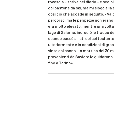
rovescia – scrive nel diario – e sca
col bastone da ski, ma mi slogo alla
così ciò che accade in seguito. «Val
percorso, ma le peripezie non erano 
era molto elevato, mentre una volta g
lago di Salarno, incrociò le tracce d
quando passò ai lati del sottostante
ulteriormente e in condizioni di gra
vinto dal sonno. La mattina del 30 
provenienti da Saviore lo guidarono al
fino a Torino».