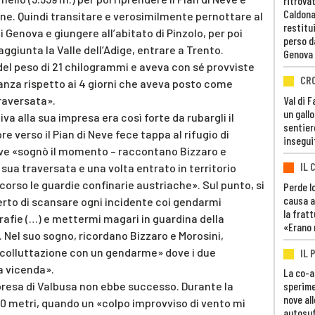
ritrovat
Caldona
ne. Quindi transitare e verosimilmente pernottare al
restitui
 Genova e giungere all’abitato di Pinzolo, per poi
perso d
aggiunta la Valle dell’Adige, entrare a Trento.
Genova
del peso di 21 chilogrammi e aveva con sé provviste
CR
anza rispetto ai 4 giorni che aveva posto come
Val di 
raversata».
un gall
uiva alla sua impresa era così forte da rubargli il
sentier
e verso il Pian di Neve fece tappa al rifugio di
insegui
ove «sognò il momento – raccontano Bizzaro e
IL 
a sua traversata e una volta entrato in territorio
corso le guardie confinarie austriache». Sul punto, si
Perde lo
causa a
rto di scansare ogni incidente coi gendarmi
la fratt
rafie (…) e mettermi magari in guardina della
«Erano 
Nel suo sogno, ricordano Bizzaro e Morosini,
«colluttazione con un gendarme» dove i due
IL 
 a vicenda».
La co-a
resa di Valbusa non ebbe successo. Durante la
sperime
nove al
80 metri, quando un «colpo improvviso di vento mi
autosuf