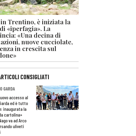
in Trentino, è iniziata la
 di «iperfagia». La
incia: «Una decina di
azioni, nuove cucciolate,
enza in crescita sul
done»
ARTICOLI CONSIGLIATI
O GARDA
nuovo accesso al
 Garda ed è tutto
e: inaugurata la
da cartolina»
Nago va ad Arco
rsando uliveti
i