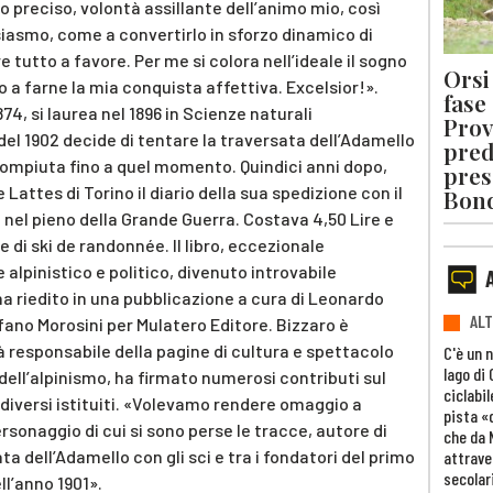
o preciso, volontà assillante dell’animo mio, così
usiasmo, come a convertirlo in sforzo dinamico di
 tutto a favore. Per me si colora nell’ideale il sogno
Orsi 
o a farne la mia conquista affettiva. Excelsior!».
fase
4, si laurea nel 1896 in Scienze naturali
Prov
o del 1902 decide di tentare la traversata dell’Adamello
pred
i compiuta fino a quel momento. Quindici anni dopo,
pres
e Lattes di Torino il diario della sua spedizione con il
Bon
o nel pieno della Grande Guerra. Costava 4,50 Lire e
 di ski de randonnée. Il libro, eccezionale
 alpinistico e politico, divenuto introvabile
na riedito in una pubblicazione a cura di Leonardo
ALT
fano Morosini per Mulatero Editore. Bizzaro è
ià responsabile della pagine di cultura e spettacolo
C'è un 
lago di
 dell’alpinismo, ha firmato numerosi contributi sul
ciclabil
 diversi istituiti. «Volevamo rendere omaggio a
pista «
rsonaggio di cui si sono perse le tracce, autore di
che da 
ta dell’Adamello con gli sci e tra i fondatori del primo
attrave
secolar
ell’anno 1901».