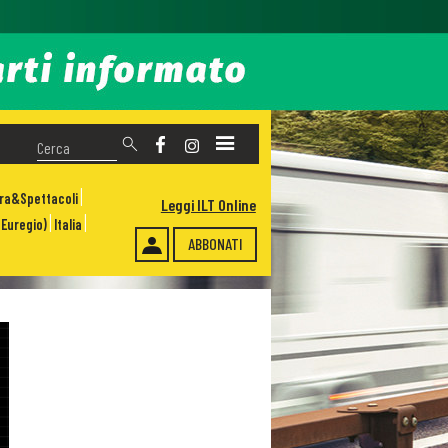
ura&Spettacoli
Leggi ILT Online
Euregio)
Italia
ABBONATI