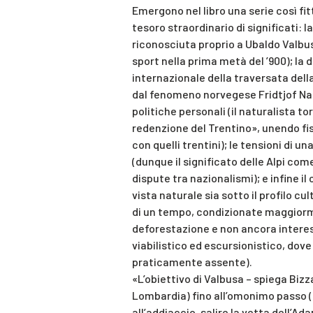
Emergono nel libro una serie così fit
tesoro straordinario di significati: 
riconosciuta proprio a Ubaldo Valbusa
sport nella prima metà del ’900); la d
internazionale della traversata della
dal fenomeno norvegese Fridtjof Nan
politiche personali (il naturalista t
redenzione del Trentino», unendo fis
con quelli trentini); le tensioni di un
(dunque il significato delle Alpi come 
dispute tra nazionalismi); e infine 
vista naturale sia sotto il profilo cul
di un tempo, condizionate maggiorme
deforestazione e non ancora interes
viabilistico ed escursionistico, dove
praticamente assente).
«L’obiettivo di Valbusa – spiega Bizzar
Lombardia) fino all’omonimo passo (3
all’addiaccio, salire la vetta dell’Ada