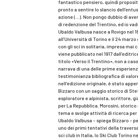
fantastico pensiero, quindi proposit
pronto a sentire lo slancio dell’ent
azione (…). Non pongo dubbio di avere
di redenzione del Trentino, ed io vad
Ubaldo Valbusa nasce a Rovigo nel 187
all’Università di Torino e il 24 marz
con gli sci in solitaria, impresa ma
viene pubblicato nel 1917 dall’editric
titolo «Verso il Trentino», non a cas
narrava di una delle prime esperienze
testimonianza bibliografica di valore
nell’edizione originale, è stato appe
Bizzaro con un saggio storico di Ste
esploratore e alpinista, scrittore, g
per La Repubblica. Morosini, storico
tema e svolge attività di ricerca per
Ubaldo Valbusa – spiega Bizzaro – pe
uno dei primi tentativi della traversa
sci club in Italia, lo Ski Club Torino n