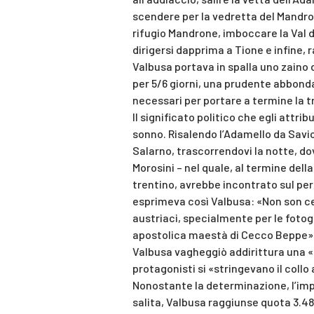
scendere per la vedretta del Mandro
rifugio Mandrone, imboccare la Val di
dirigersi dapprima a Tione e infine, r
Valbusa portava in spalla uno zaino 
per 5/6 giorni, una prudente abbond
necessari per portare a termine la t
Il significato politico che egli attrib
sonno. Risalendo l’Adamello da Savior
Salarno, trascorrendovi la notte, d
Morosini – nel quale, al termine dell
trentino, avrebbe incontrato sul per
esprimeva così Valbusa: «Non son ce
austriaci, specialmente per le fotog
apostolica maestà di Cecco Beppe». 
Valbusa vagheggiò addirittura una 
protagonisti si «stringevano il collo
Nonostante la determinazione, l’imp
salita, Valbusa raggiunse quota 3.4