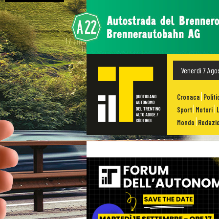
Venerdì 7 Ago
Cronaca
Politi
Sport
Motori
Mondo
Redazio