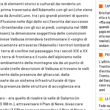
ta di elementi storici e culturali da renderlo un
CAM
la prima traversata dell’Adamello con gli sci (che viene
Kristia
 da Arnold Lunn, tra i più grandi pionieri di questo
vita a t
iffusione nelle Alpi dello sci (favorita dal successo
«Mia m
quando 
 Groenlandia con gli sci ai piedi, compiuta nel 1888
papà mi
sen); la dimensione soggettiva delle convinzioni
vita non
orinese Valbusa intendeva testimoniare il «sogno di
rewind 
icamente attraverso l’Adamello i territori lombardi
andare 
a terra di confine nel passaggio tra i secoli XIX e XX
PRI
terra di frontiera e il ruolo dell’alpinismo nelle
L'affitt
il cambiamento della montagna sia da un punto di
Trentino
turale (nelle descrizioni di Valbusa si trovano le valli
d'estin
nte dalla presenza dei ghiacciai, dalla
Trento,
del Gar
sate da un sistema infrastrutturale di tipo
case su
 la presenza delle strutture di accoglienza era
anni
o – era quello di risalire la valle di Salarno (in
LA 
.168 m.), attraversare il Pian di Neve, bivaccare
Fede nu
mello (3.539 m.) per poi riprendere il Pian di Neve e