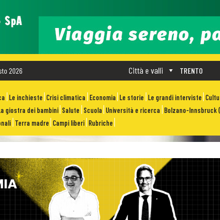
Città e valli
sto 2026
TRENTO
ca
Le inchieste
Crisi climatica
Economia
Le storie
Le grandi interviste
Cult
La giostra dei bambini
Salute
Scuola
Università e ricerca
Bolzano-Innsbruck (
nali
Terra madre
Campi liberi
Rubriche