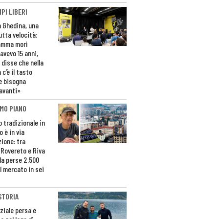
PI LIBERI
n Ghedina, una
utta velocità:
amma morì
avevo 15 anni,
 disse che nella
 c’è il tasto
e bisogna
avanti»
MO PIANO
o tradizionale in
 è in via
zione: tra
 Rovereto e Riva
da perse 2.500
l mercato in sei
STORIA
ziale persa e