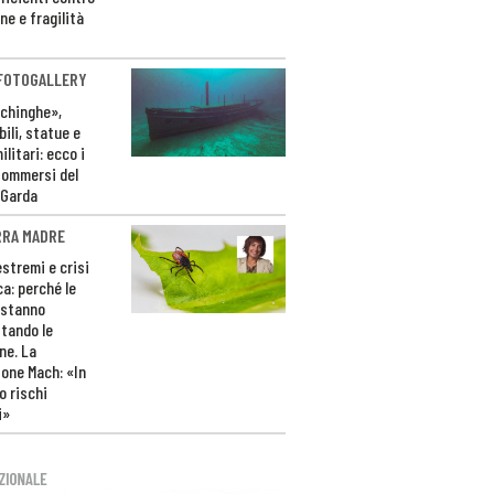
ne e fragilità
 FOTOGALLERY
ichinghe»,
ili, statue e
litari: ecco i
sommersi del
 Garda
RRA MADRE
estremi e crisi
ca: perché le
 stanno
tando le
ne. La
one Mach: «In
 rischi
i»