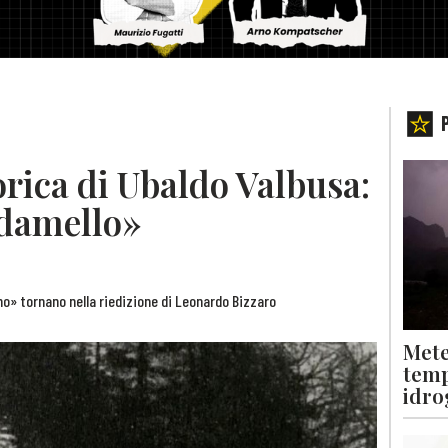
orica di Ubaldo Valbusa:
Adamello»
tino» tornano nella riedizione di Leonardo Bizzaro
Mete
temp
idro