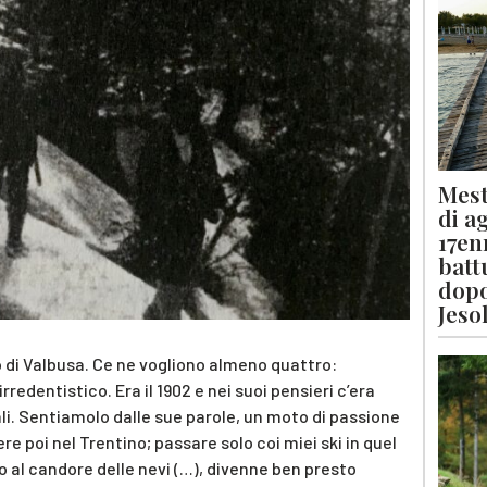
Mest
di a
17en
batt
dopo
Jeso
o di Valbusa. Ce ne vogliono almeno quattro:
rredentistico. Era il 1902 e nei suoi pensieri c’era
ali. Sentiamolo dalle sue parole, un moto di passione
re poi nel Trentino; passare solo coi miei ski in quel
 al candore delle nevi (…), divenne ben presto