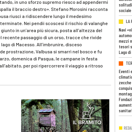
lpitando, in uno sforzo supremo riesco ad appendermi
solitudi
 spalla il braccio destro». Stefano Morosini racconta
sociale
busa riuscì a ridiscendere lungo il medesimo
LA
terminate. Nei pendii scoscesi il rischio di valanghe
Navi «v
iunto in un’area più sicura, posta all’altezza del
automob
el recente passaggio di un orso, tracce che rivide
mezzi mi
 lago di Macesso. All’imbrunire, disceso
tesori 
nde prostrazione, Valbusa si smarrì nel bosco e fu
Lago di
marzo, domenica di Pasqua, le campane in festa
TE
l’abitato, per poi ripercorrere il viaggio a ritroso
Eventi 
climati
zecche
conquis
montag
Fondazi
aumento
sanitar