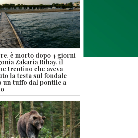
re, è morto dopo 4 giorni
gonia Zakaria Rihay, il
ne trentino che aveva
uto la testa sul fondale
 un tuffo dal pontile a
lo