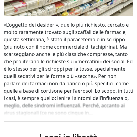
«L’oggetto dei desideri», quello più richiesto, cercato e
molto raramente trovato sugli scaffali delle farmacie,
questa settimana, è stato il paracetemolo in scirippo
(più noto con il nome commerciale di tachipirina). Ma
scarseggiano anche le più classiche compresse, tanto
che proliferano le richieste sui «mercatini» dei social. Ed
è lo stesso per gli sciroppi per la tosse, specialmente
quelli sedativi per le forme più «secche». Per non
parlare dei farmaci non da banco o più specifici, come
quelle a base di cortisone per l’aerosol. Lo scopo, in tutti
i casi, è sempre quello: lenire i sintomi dell’influenza o,
meglio, delle sindromi influenzali. Perché, accanto ai
virus stagionali (ce ne sono cinque in...
Leggi in libertà