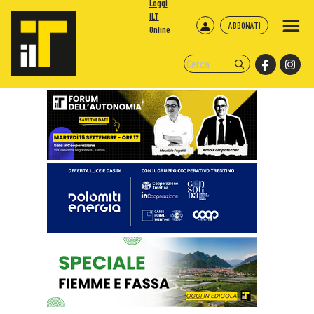
Leggi
ILT
ABBONATI
Online