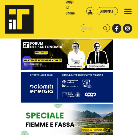
Leggi
ILT
ABBONATI
Online