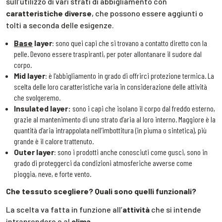
sull’utilizzo di vari strati di abbigliamento con
caratteristiche diverse
, che possono essere aggiunti o
tolti a seconda delle esigenze.
Base
layer
: sono quei capi che si trovano a contatto diretto con la
pelle. Devono essere traspiranti, per poter allontanare il sudore dal
corpo.
Mid layer
: è l’abbigliamento in grado di offrirci protezione termica. La
scelta delle loro caratteristiche varia in considerazione delle attività
che svolgeremo.
Insulated layer:
sono i capi che isolano il corpo dal freddo esterno,
grazie al mantenimento di uno strato d’aria al loro interno. Maggiore è la
quantità d’aria intrappolata nell’imbottitura (in piuma o sintetica), più
grande è il calore trattenuto.
Outer layer
: sono i prodotti anche conosciuti come gusci, sono in
grado di proteggerci da condizioni atmosferiche avverse come
pioggia, neve, e forte vento.
Che tessuto scegliere? Quali sono quelli funzionali?
La scelta va fatta in funzione all’
attività
che si intende
intraprendere e al
clima
.