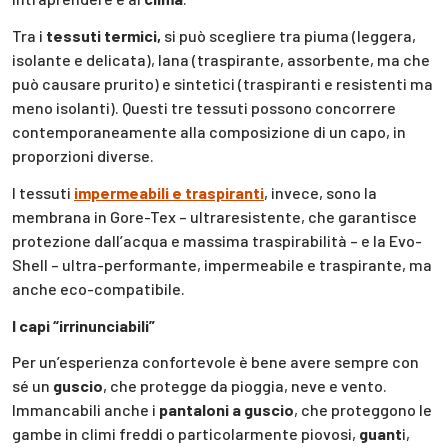
Tra i
tessuti termici,
si può scegliere tra piuma (leggera,
isolante e delicata), lana (traspirante, assorbente, ma che
può causare prurito) e sintetici (traspiranti e resistenti ma
meno isolanti). Questi tre tessuti possono concorrere
contemporaneamente alla composizione di un capo, in
proporzioni diverse.
I tessuti
impermeabili e traspiranti
, invece, sono la
membrana in Gore-Tex – ultraresistente, che garantisce
protezione dall’acqua e massima traspirabilità – e la Evo-
Shell – ultra-performante, impermeabile e traspirante, ma
anche eco-compatibile.
I capi “irrinunciabili”
Per un’esperienza confortevole è bene avere sempre con
sé un
guscio
, che protegge da pioggia, neve e vento.
Immancabili anche i
pantaloni a guscio
, che proteggono le
gambe in climi freddi o particolarmente piovosi,
guant
i,