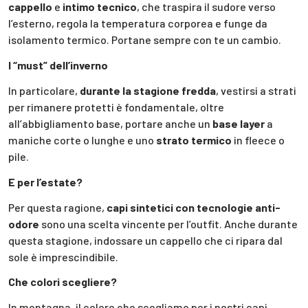
cappello
e
intimo tecnico
, che traspira il sudore verso
l’esterno, regola la temperatura corporea e funge da
isolamento termico. Portane sempre con te un cambio.
I “must” dell’inverno
In particolare,
durante la stagione fredda
, vestirsi a strati
per rimanere protetti è fondamentale, oltre
all’abbigliamento base, portare anche un
base layer
a
maniche corte o lunghe e uno
strato termico
in fleece o
pile.
E per l’estate?
Per questa ragione,
capi sintetici con tecnologie anti-
odore
sono una scelta vincente per l’outfit. Anche durante
questa stagione, indossare un cappello che ci ripara dal
sole è imprescindibile.
Che colori scegliere?
In montagna, il colore che scegliamo per i nostri capi