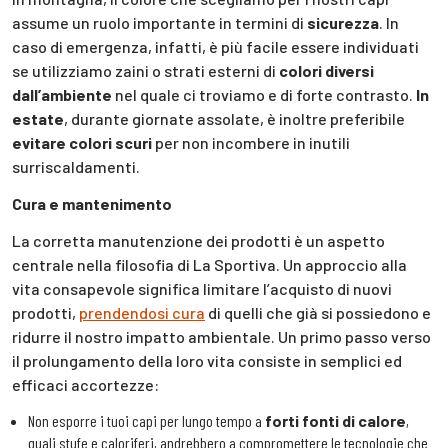
assume un ruolo importante in termini di
sicurezza
. In
caso di emergenza, infatti, è più facile essere individuati
se utilizziamo zaini o strati esterni di
colori diversi
dall’ambiente
nel quale ci troviamo e di forte contrasto.
In
estate
, durante giornate assolate, è inoltre preferibile
evitare colori scuri
per non incombere in inutili
surriscaldamenti.
Cura e mantenimento
La corretta manutenzione dei prodotti è un aspetto
centrale nella filosofia di La Sportiva. Un approccio alla
vita consapevole significa limitare l’acquisto di nuovi
prodotti,
prendendosi cura
di quelli che già si possiedono e
ridurre il nostro impatto ambientale. Un primo passo verso
il prolungamento della loro vita consiste in semplici ed
efficaci accortezze:
Non esporre i tuoi capi per lungo tempo a
forti fonti di calore
,
quali stufe e caloriferi, andrebbero a compromettere le tecnologie che