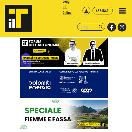
Leggi
ILT
ABBONATI
Online