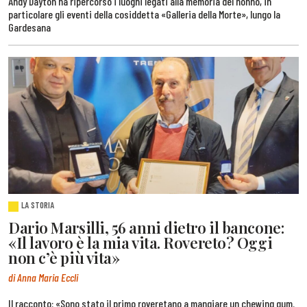
Andy Dayton ha ripercorso i luoghi legati alla memoria del nonno, in
particolare gli eventi della cosiddetta «Galleria della Morte», lungo la
Gardesana
LA STORIA
Dario Marsilli, 56 anni dietro il bancone:
«Il lavoro è la mia vita. Rovereto? Oggi
non c’è più vita»
di Anna Maria Eccli
Il racconto: «Sono stato il primo roveretano a mangiare un chewing gum.