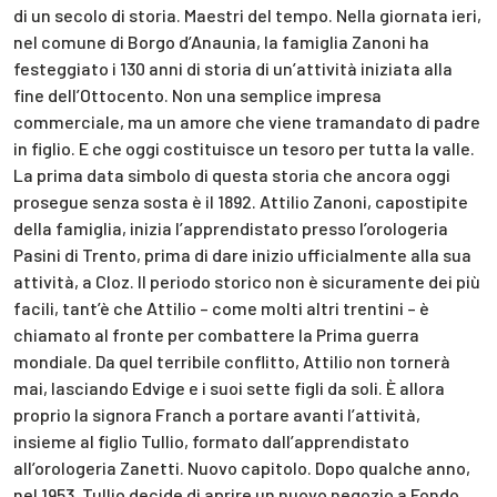
di un secolo di storia. Maestri del tempo. Nella giornata ieri,
nel comune di Borgo d’Anaunia, la famiglia Zanoni ha
festeggiato i 130 anni di storia di un’attività iniziata alla
fine dell’Ottocento. Non una semplice impresa
commerciale, ma un amore che viene tramandato di padre
in figlio. E che oggi costituisce un tesoro per tutta la valle.
La prima data simbolo di questa storia che ancora oggi
prosegue senza sosta è il 1892. Attilio Zanoni, capostipite
della famiglia, inizia l’apprendistato presso l’orologeria
Pasini di Trento, prima di dare inizio ufficialmente alla sua
attività, a Cloz. Il periodo storico non è sicuramente dei più
facili, tant’è che Attilio – come molti altri trentini – è
chiamato al fronte per combattere la Prima guerra
mondiale. Da quel terribile conflitto, Attilio non tornerà
mai, lasciando Edvige e i suoi sette figli da soli. È allora
proprio la signora Franch a portare avanti l’attività,
insieme al figlio Tullio, formato dall’apprendistato
all’orologeria Zanetti. Nuovo capitolo. Dopo qualche anno,
nel 1953, Tullio decide di aprire un nuovo negozio a Fondo.