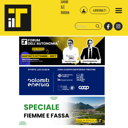
Leggi
ILT
ABBONATI
Online