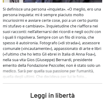
Si definisce una persona «inquieta». «O meglio, ero una
persona inquieta: mi è sempre piaciuto molto
incuriosirmi e avviare certe cose, poi a un certo punto
mi stufavo e cambiavo». Inquietudine che riaffiora nei
suoi racconti: nell’alternarsi dei ricordi e negli occhi con
i quali li rispolvera. Sempre con un filo di ironia, che
spesso è autoironia. Fotografo («di strada»), assessore
comunale («incautamente»), appassionato di arte e libri
(«l’ultimo che ho letto Gli ebrei in Italia di Anna Foa»),
nella sua vita Gios (Giuseppe) Bernardi, presidente
emerito della Fondazione Pezcoller, non è stato solo un
medico. Sarà per quella sua passione per l’umanità,
quella degli ultimi. Che decideva per lui le foto...
Leggi in libertà