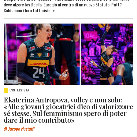
deve alzare l’asticella. Euregio al centro di un nuovo Statuto. Patt?
Subiscono i loro tatticisimi»
L'INTERVISTA
Ekaterina Antropova, volley e non solo:
«Alle giovani giocatrici dico di valorizzare
sé stesse. Sul femminismo spero di poter
dare il mio contributo»
di Jacopo Mustaffi