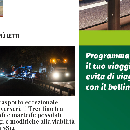
PIÙ LETTI
rasporto eccezionale
averserà il Trentino fra
dì e martedì: possibili
gi e modifiche alla viabilità
a SS12