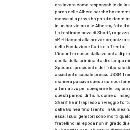
ora lavora come responsabile della c
parco delle Albere perché ho commess
messa alla prova ho potuto ricominc
in un bar vicino alle Albere», fatalità
La testimonianza di Sharif, ragazzo 
«Mettiamoci alla prova» organizzato
della Fondazione Caritro a Trento.
L’incontro nasce dalla volontà di p
quella della criminalità di stampo 
Spadaro, presidente del Tribunale de
assistente sociale presso USSM Trent
maniera passiva questi comportamen
alternativo per spiegarne le ragioni c
questi periodi difficili, come ci inseg
Sharif ha intrapreso un viaggio tortu
dalla Guinea fino Trento. In Guinea h
essa. I suoi genitori sono morti qual
fratellino, all’epoca non in grado di 
lui è partito con l’obiettivo di trovare