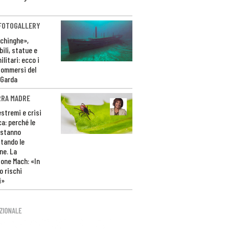
 FOTOGALLERY
ichinghe»,
ili, statue e
litari: ecco i
sommersi del
 Garda
RRA MADRE
estremi e crisi
ca: perché le
 stanno
tando le
ne. La
one Mach: «In
 rischi
i»