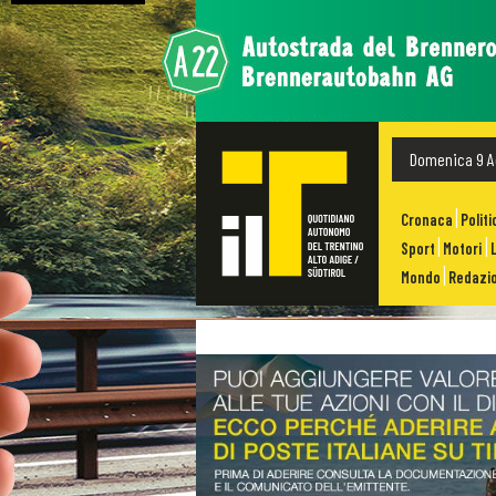
Domenica 9 A
Cronaca
Politi
Sport
Motori
Mondo
Redazio