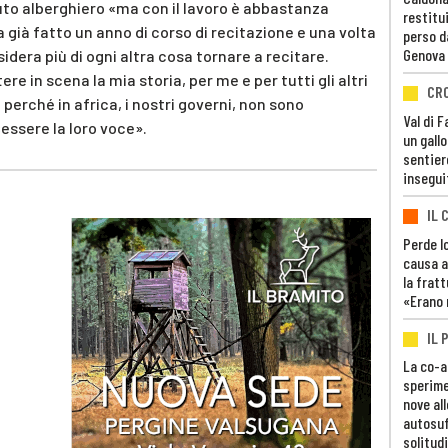
uto alberghiero «ma con il lavoro è abbastanza
restitui
 già fatto un anno di corso di recitazione e una volta
perso d
Genova
sidera più di ogni altra cosa tornare a recitare.
e in scena la mia storia, per me e per tutti gli altri
CR
perché in africa, i nostri governi, non sono
Val di 
«essere la loro voce».
un gall
sentier
insegui
IL 
Perde lo
causa a
la fratt
«Erano 
IL 
La co-a
sperime
nove al
autosuf
solitudi