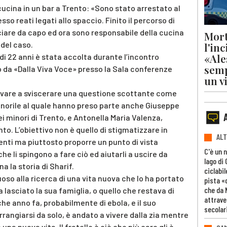
ucina in un bar a Trento: «Sono stato arrestato al
o reati legati allo spaccio. Finito il percorso di
iare da capo ed ora sono responsabile della cucina
Mort
 del caso.
l'in
«Ale
di 22 anni è stata accolta durante l’incontro
semp
 da «Dalla Viva Voce» presso la Sala conferenze
un v
rovare a sviscerare una questione scottante come
minorile al quale hanno preso parte anche Giuseppe
i minori di Trento, e Antonella Maria Valenza,
o. L’obiettivo non è quello di stigmatizzare in
ALT
ti ma piuttosto proporre un punto di vista
C'è un 
he li spingono a fare ciò ed aiutarli a uscire da
lago di
na la storia di Sharif.
ciclabil
oso alla ricerca di una vita nuova che lo ha portato
pista «
che da 
a lasciato la sua famiglia, o quello che restava di
attrave
che anno fa, probabilmente di ebola, e il suo
secolar
arrangiarsi da solo, è andato a vivere dalla zia mentre
 una nuova vita. Il fratello è ciò che più caro gli è