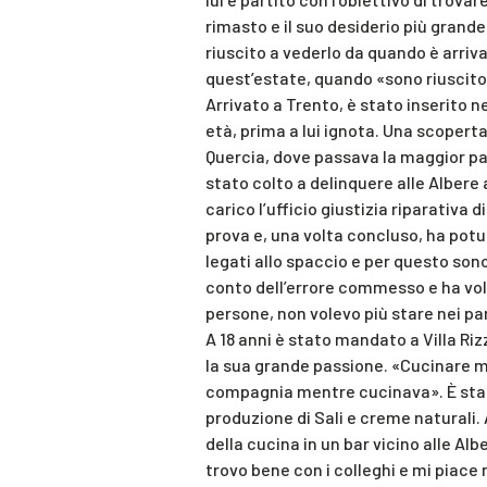
rimasto e il suo desiderio più grande
riuscito a vederlo da quando è arrivat
quest’estate, quando «sono riuscito,
Arrivato a Trento, è stato inserito n
età, prima a lui ignota. Una scopert
Quercia, dove passava la maggior par
stato colto a delinquere alle Albere 
carico l’ufficio giustizia riparativa 
prova e, una volta concluso, ha potu
legati allo spaccio e per questo son
conto dell’errore commesso e ha vol
persone, non volevo più stare nei par
A 18 anni è stato mandato a Villa Riz
la sua grande passione. «Cucinare m
compagnia mentre cucinava». È stat
produzione di Sali e creme naturali.
della cucina in un bar vicino alle Al
trovo bene con i colleghi e mi piace mo