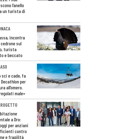
scono l’anello
a un turista di
ONACA
Fassa, incontra
o cedrone sul
o, turista
to e beccato
CASO
 sci e cade, fa
 Decathlon per
ura all’omero.
regolati male»
PROGETTO
bitazione
ntale a Dro:
loggi per anziani
ficienti contro
ne e fragilità