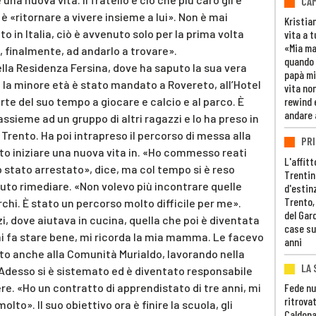
CAM
 è «ritornare a vivere insieme a lui». Non è mai
Kristia
o in Italia, ciò è avvenuto solo per la prima volta
vita a t
«Mia m
 finalmente, ad andarlo a trovare».
quando 
ella Residenza Fersina, dove ha saputo la sua vera
papà mi
a la minore età è stato mandato a Rovereto, all’Hotel
vita non
te del suo tempo a giocare e calcio e al parco. È
rewind 
andare 
assieme ad un gruppo di altri ragazzi e lo ha preso in
di Trento. Ha poi intrapreso il percorso di messa alla
PRI
to iniziare una nuova vita in. «Ho commesso reati
L'affitt
o stato arrestato», dice, ma col tempo si è reso
Trentino
uto rimediare. «Non volevo più incontrare quelle
d'estin
Trento,
chi. È stato un percorso molto difficile per me».
del Gar
zi, dove aiutava in cucina, quella che poi è diventata
case su
i fa stare bene, mi ricorda la mia mamma. Le facevo
anni
o anche alla Comunità Murialdo, lavorando nella
LA 
 Adesso si è sistemato ed è diventato responsabile
bere. «Ho un contratto di apprendistato di tre anni, mi
Fede nu
ritrovat
lto». Il suo obiettivo ora è finire la scuola, gli
Caldona