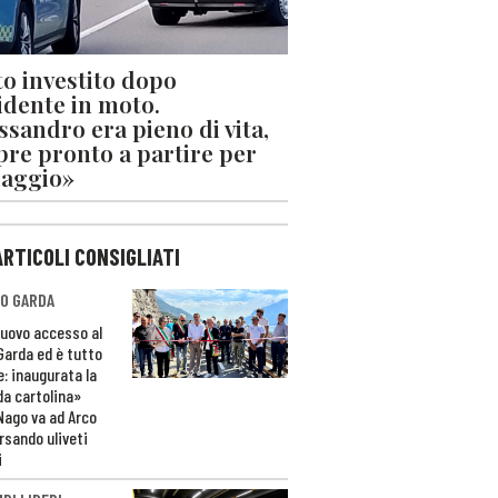
o investito dopo
cidente in moto.
ssandro era pieno di vita,
re pronto a partire per
iaggio»
ARTICOLI CONSIGLIATI
O GARDA
nuovo accesso al
 Garda ed è tutto
e: inaugurata la
da cartolina»
Nago va ad Arco
rsando uliveti
i