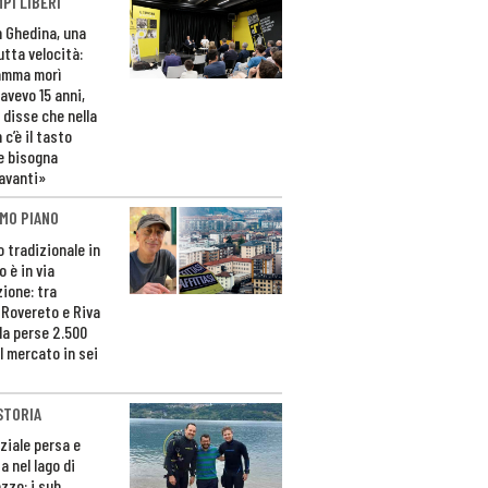
PI LIBERI
n Ghedina, una
utta velocità:
amma morì
avevo 15 anni,
 disse che nella
 c’è il tasto
e bisogna
avanti»
MO PIANO
o tradizionale in
 è in via
zione: tra
 Rovereto e Riva
da perse 2.500
l mercato in sei
STORIA
ziale persa e
a nel lago di
zzo: i sub