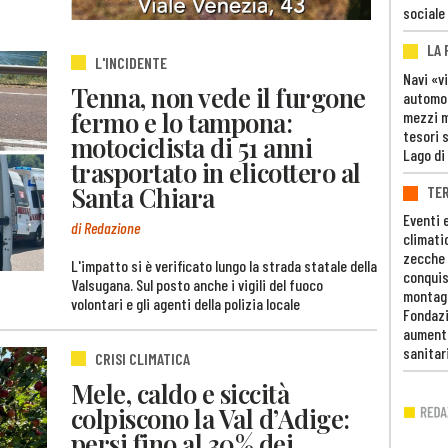
sociale
LA
L'INCIDENTE
Navi «v
Tenna, non vede il furgone
automob
fermo e lo tampona:
mezzi mi
tesori 
motociclista di 51 anni
Lago di
trasportato in elicottero al
Santa Chiara
TE
Eventi 
di Redazione
climati
zecche
L'impatto si è verificato lungo la strada statale della
conquis
Valsugana. Sul posto anche i vigili del fuoco
montag
volontari e gli agenti della polizia locale
Fondazi
aumento
sanitar
CRISI CLIMATICA
Mele, caldo e siccità
colpiscono la Val d’Adige:
persi fino al 30% dei