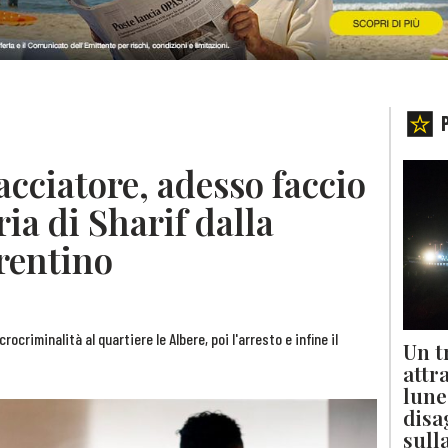
cciatore, adesso faccio
ria di Sharif dalla
rentino
rocriminalità al quartiere le Albere, poi l'arresto e infine il
Un t
attr
lune
disa
sull