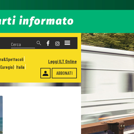
ura&Spettacoli
Leggi ILT Online
Euregio)
Italia
ABBONATI