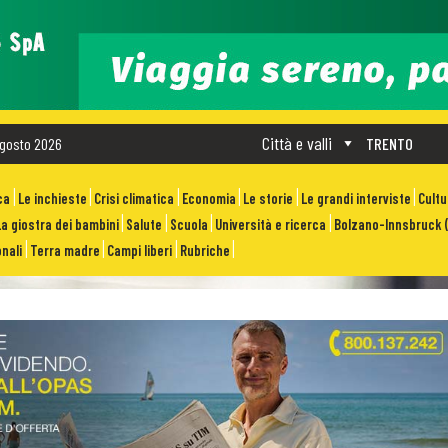
Città e valli
gosto 2026
TRENTO
ca
Le inchieste
Crisi climatica
Economia
Le storie
Le grandi interviste
Cult
La giostra dei bambini
Salute
Scuola
Università e ricerca
Bolzano-Innsbruck (
nali
Terra madre
Campi liberi
Rubriche