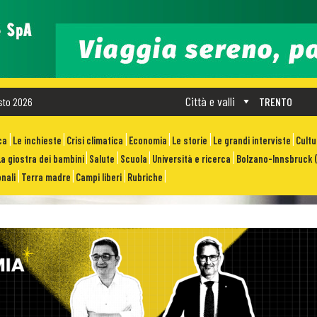
Città e valli
sto 2026
TRENTO
ca
Le inchieste
Crisi climatica
Economia
Le storie
Le grandi interviste
Cult
La giostra dei bambini
Salute
Scuola
Università e ricerca
Bolzano-Innsbruck (
nali
Terra madre
Campi liberi
Rubriche