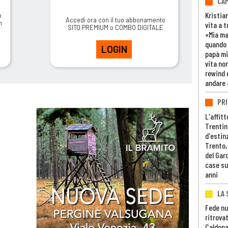
CAM
Kristia
o
Accedi ora con il tuo abbonamento
m
vita a t
SITO PREMIUM o COMBO DIGITALE
«Mia m
quando 
LOGIN
papà mi
vita non
rewind 
andare 
PRI
L'affitt
Trentino
d'estin
Trento,
del Gar
case su
anni
LA 
Fede nu
ritrovat
Caldona