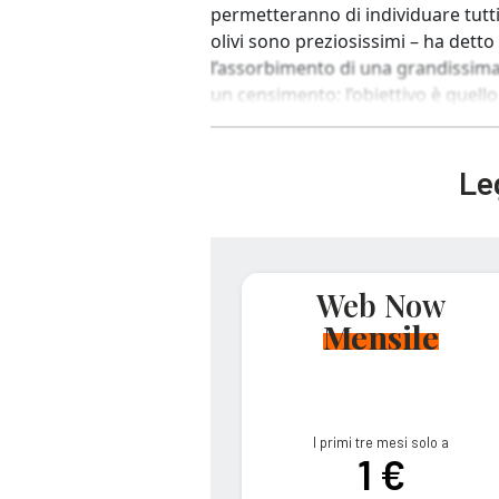
permetteranno di individuare tutti 
olivi sono preziosissimi – ha dett
l’assorbimento di una grandissim
un censimento: l’obiettivo è quello 
Leg
Web Now
Mensile
I primi tre mesi solo a
1 €