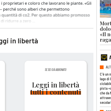
i proprietari e coloro che lavorano le piante. «Gli
o – perché sono alberi che permettono
a quantità di co2. Per questo abbiamo promosso
di ridurre a zero ...
Mort
dolo
«Il 
raga
gi in libertà
ALT
SE SEI GIÀ ABBONATO
C'è un 
lago di
Leggi in libertà
ciclabil
pista «
tutti i contenuti
che da 
attrave
secolar