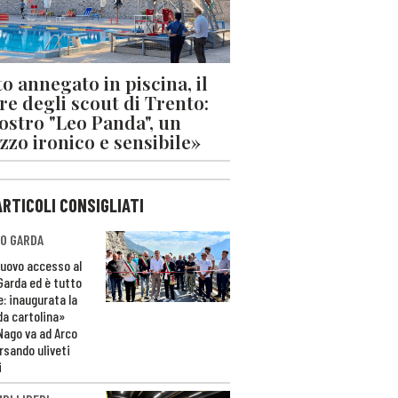
o annegato in piscina, il
re degli scout di Trento:
nostro "Leo Panda", un
zzo ironico e sensibile»
ARTICOLI CONSIGLIATI
O GARDA
nuovo accesso al
 Garda ed è tutto
e: inaugurata la
da cartolina»
Nago va ad Arco
rsando uliveti
i