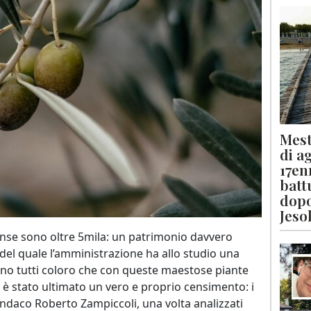
Mest
di a
17en
batt
dopo
Jeso
rcense sono oltre 5mila: un patrimonio davvero
e del quale l’amministrazione ha allo studio una
anno tutti coloro che con queste maestose piante
i è stato ultimato un vero e proprio censimento: i
sindaco Roberto Zampiccoli, una volta analizzati