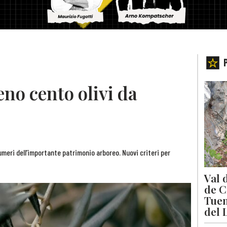
no cento olivi da
meri dell’importante patrimonio arboreo. Nuovi criteri per
Val 
de C
Tuen
del 