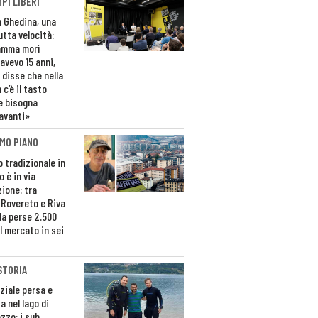
PI LIBERI
n Ghedina, una
utta velocità:
amma morì
avevo 15 anni,
 disse che nella
 c’è il tasto
e bisogna
avanti»
MO PIANO
o tradizionale in
 è in via
zione: tra
 Rovereto e Riva
da perse 2.500
l mercato in sei
STORIA
ziale persa e
a nel lago di
zzo: i sub