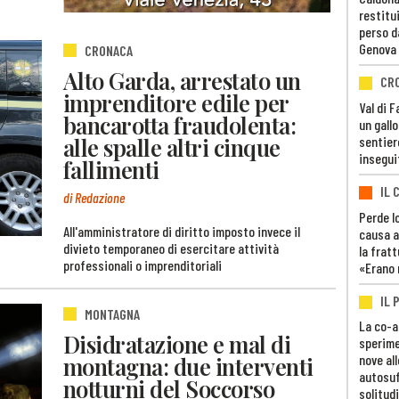
restitui
perso d
Genova
CRONACA
Alto Garda, arrestato un
CR
imprenditore edile per
Val di 
bancarotta fraudolenta:
un gall
alle spalle altri cinque
sentier
insegui
fallimenti
IL 
di Redazione
Perde lo
All'amministratore di diritto imposto invece il
causa a
divieto temporaneo di esercitare attività
la fratt
professionali o imprenditoriali
«Erano 
IL 
MONTAGNA
La co-a
Disidratazione e mal di
sperime
nove al
montagna: due interventi
autosuf
notturni del Soccorso
solitudi