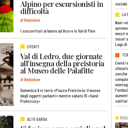
Alpino per escursionisti in
sociale
difficoltà
LA
di Redazione
Navi «v
automob
I soccorritori al lavoro ad Arco e in Val di Peio
mezzi mi
tesori 
Lago di
EVENTI
Val di Ledro, due giornate
TE
all'insegna della preistoria
Eventi 
al Museo delle Palafitte
climati
zecche
conquis
di Redazione
montag
Fondazi
Domenica 9 si terrà «Piazza Preistoria: il museo
aumento
degli oggetti parlanti» mentre sabato 15 «Sand
sanitar
Prehistory»
ALTO GARDA