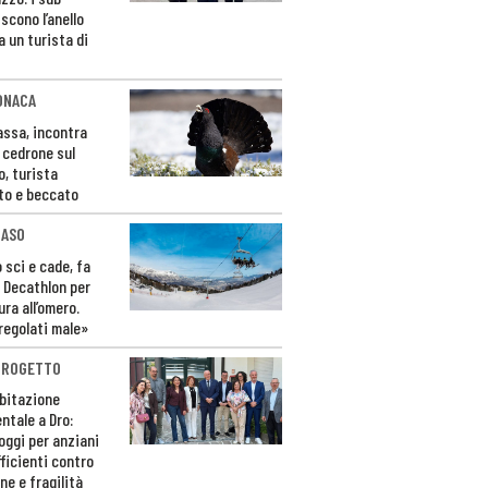
scono l’anello
a un turista di
ONACA
Fassa, incontra
o cedrone sul
o, turista
to e beccato
CASO
 sci e cade, fa
 Decathlon per
ura all’omero.
regolati male»
PROGETTO
bitazione
ntale a Dro:
loggi per anziani
ficienti contro
ne e fragilità