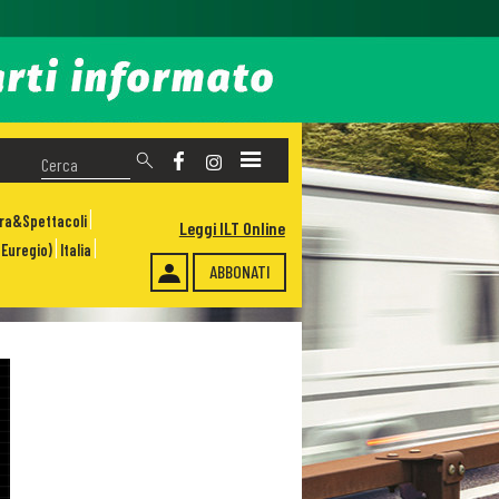
ura&Spettacoli
Leggi ILT Online
Euregio)
Italia
ABBONATI