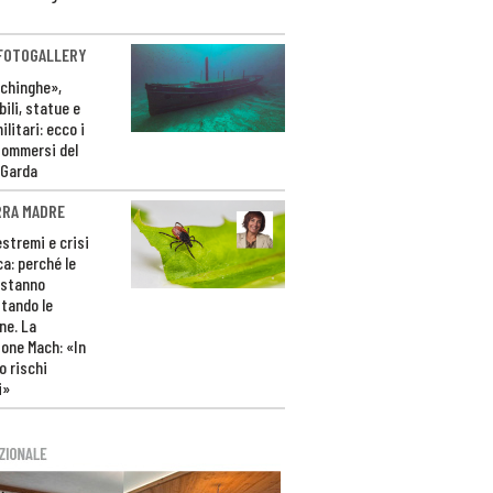
 FOTOGALLERY
ichinghe»,
ili, statue e
litari: ecco i
sommersi del
 Garda
RRA MADRE
estremi e crisi
ca: perché le
 stanno
tando le
ne. La
one Mach: «In
 rischi
i»