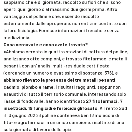
sappiamo che è di giornata, raccolto su fiori che si sono
aperti quel giorno o al massimo due giorni prima. Altro
vantaggio del polline è che, essendo raccolto
esternamente dalle api operaie, non entra in contatto con
la loro fisiologia. Fornisce informazioni fresche e senza
mediazioni».
Cosa cercavate e cosa avete trovato?
«Abbiamo cercato in quattro stazioni di cattura del polline,
analizzando otto campioni, e trovato fitofarmaci e metalli
pesanti, con un’ analisi multi-residuale certificata
(cercando un numero elevatissimo di sostanze, 576), e
abbiamo rilevato la presenza dei tre metalli pesanti
cadmio, piombo e rame
. I risultati raggiunti, seppur non
esaustivi di tutto il territorio comunale, interessando solo
l’asse di fondovalle, hanno identificato
27 fitofarmaci: 7
insetticidi, 19 fungicidi e l’erbicida glifosato
. A Trento Sud
il 10 giugno 2023 il polline conteneva ben 18 molecole di
fito- e agrofarmaci in un unico campione, risultato di una
sola giornata di lavoro delle api».