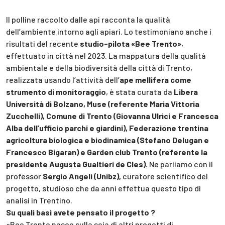
Il polline raccolto dalle api racconta la qualità
dell’ambiente intorno agli apiari. Lo testimoniano anche i
risultati del recente
studio-pilota «Bee Trento»
,
effettuato in città nel 2023. La mappatura della qualità
ambientale e della biodiversità della città di Trento,
realizzata usando l’attività dell’
ape mellifera come
strumento di monitoraggio
, è stata curata da
Libera
Università di Bolzano, Muse (referente Maria Vittoria
Zucchelli), Comune di Trento (Giovanna Ulrici e Francesca
Alba dell’ufficio parchi e giardini), Federazione trentina
agricoltura biologica e biodinamica (Stefano Delugan e
Francesco Bigaran) e Garden club Trento (referente la
presidente Augusta Gualtieri de Cles)
. Ne parliamo con il
professor
Sergio Angeli (Unibz),
curatore scientifico del
progetto, studioso che da anni effettua questo tipo di
analisi in Trentino.
Su quali basi avete pensato il progetto ?
«Bee Trento nasce sulla scia di altri progetti di