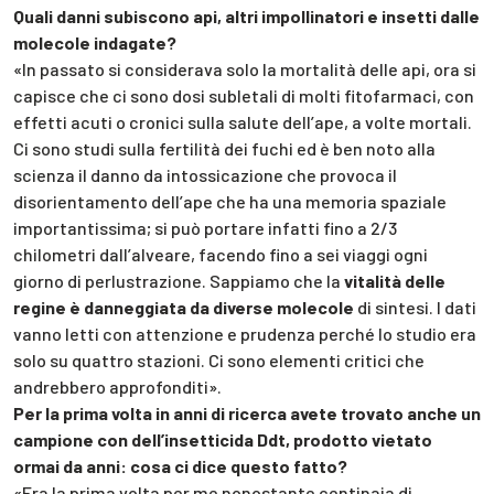
Quali danni subiscono api, altri impollinatori e insetti dalle
molecole indagate?
«In passato si considerava solo la mortalità delle api, ora si
capisce che ci sono dosi subletali di molti fitofarmaci, con
effetti acuti o cronici sulla salute dell’ape, a volte mortali.
Ci sono studi sulla fertilità dei fuchi ed è ben noto alla
scienza il danno da intossicazione che provoca il
disorientamento dell’ape che ha una memoria spaziale
importantissima; si può portare infatti fino a 2/3
chilometri dall’alveare, facendo fino a sei viaggi ogni
giorno di perlustrazione. Sappiamo che la
vitalità delle
regine è danneggiata da diverse molecole
di sintesi. I dati
vanno letti con attenzione e prudenza perché lo studio era
solo su quattro stazioni. Ci sono elementi critici che
andrebbero approfonditi».
Per la prima volta in anni di ricerca avete trovato anche un
campione con dell’insetticida Ddt, prodotto vietato
ormai da anni: cosa ci dice questo fatto?
«Era la prima volta per me nonostante centinaia di