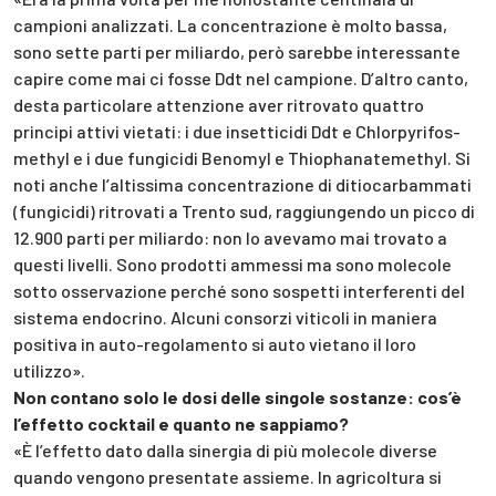
campioni analizzati. La concentrazione è molto bassa,
sono sette parti per miliardo, però sarebbe interessante
capire come mai ci fosse Ddt nel campione. D’altro canto,
desta particolare attenzione aver ritrovato quattro
principi attivi vietati: i due insetticidi Ddt e Chlorpyrifos-
methyl e i due fungicidi Benomyl e Thiophanatemethyl. Si
noti anche l’altissima concentrazione di ditiocarbammati
(fungicidi) ritrovati a Trento sud, raggiungendo un picco di
12.900 parti per miliardo: non lo avevamo mai trovato a
questi livelli. Sono prodotti ammessi ma sono molecole
sotto osservazione perché sono sospetti interferenti del
sistema endocrino. Alcuni consorzi viticoli in maniera
positiva in auto-regolamento si auto vietano il loro
utilizzo».
Non contano solo le dosi delle singole sostanze: cos’è
l’effetto cocktail e quanto ne sappiamo?
«È l’effetto dato dalla sinergia di più molecole diverse
quando vengono presentate assieme. In agricoltura si