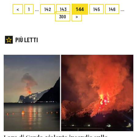
…
144
…
<
1
142
143
145
146
300
>
PIÙ LETTI
Lago di Garda, violento incendio sulle