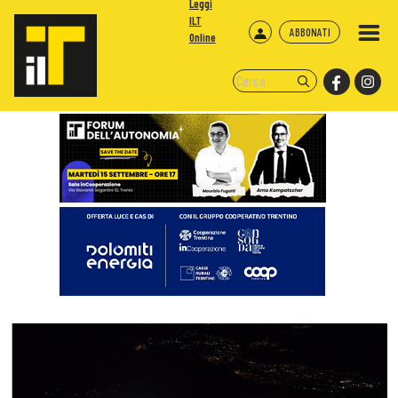
Leggi
ILT
ABBONATI
Online