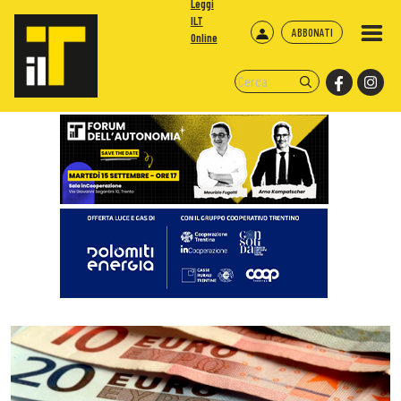
Leggi
ILT
ABBONATI
Online