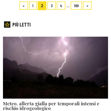
2
…
<
1
3
4
189
>
PIÙ LETTI
Meteo, allerta gialla per temporali intensi e
rischio idrogeologico