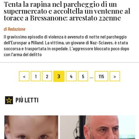
Tenta la rapina nel parcheggio di un
supermercato e accoltella un ventenne al
torace a Bressanone: arrestato 22enne
di Redazione
Il gravissimo episodio di violenza è avvenuto di notte nel parcheggio
dell'Eurospar a Milland. La vittima, un giovane di Naz-Sciaves, è stata
soccorsa e trasportata in ospedale. L'aggressore bloccato poco dopo
con l'arma del delitto
3
…
<
1
2
4
5
115
>
PIÙ LETTI