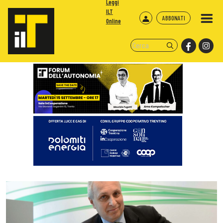
Leggi
ILT
ABBONATI
Online