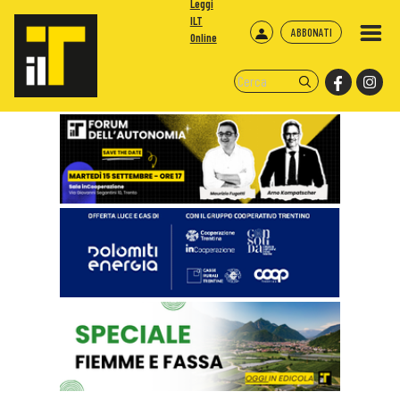
Leggi
ILT
ABBONATI
Online