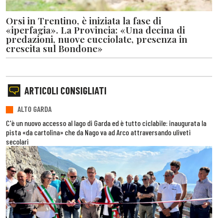
Orsi in Trentino, è iniziata la fase di
«iperfagia». La Provincia: «Una decina di
predazioni, nuove cucciolate, presenza in
crescita sul Bondone»
ARTICOLI CONSIGLIATI
ALTO GARDA
C'è un nuovo accesso al lago di Garda ed è tutto ciclabile: inaugurata la
pista «da cartolina» che da Nago va ad Arco attraversando uliveti
secolari