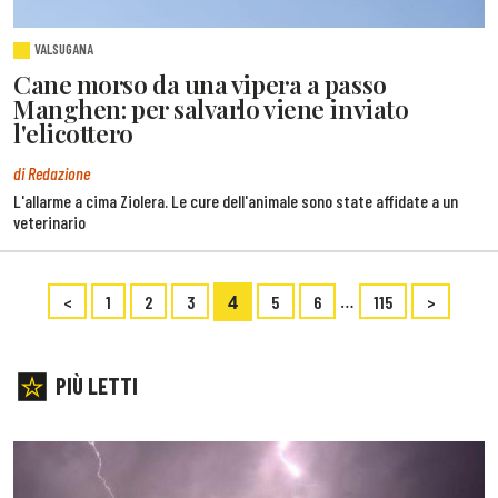
VALSUGANA
Cane morso da una vipera a passo
Manghen: per salvarlo viene inviato
l'elicottero
di Redazione
L'allarme a cima Ziolera. Le cure dell'animale sono state affidate a un
veterinario
4
…
<
1
2
3
5
6
115
>
PIÙ LETTI