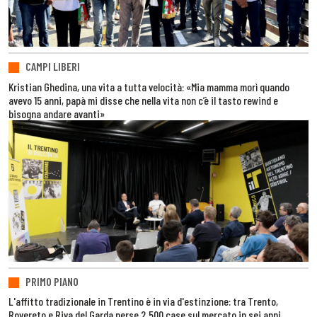
CAMPI LIBERI
Kristian Ghedina, una vita a tutta velocità: «Mia mamma morì quando
avevo 15 anni, papà mi disse che nella vita non c’è il tasto rewind e
bisogna andare avanti»
PRIMO PIANO
L'affitto tradizionale in Trentino è in via d'estinzione: tra Trento,
Rovereto e Riva del Garda perse 2.500 case sul mercato in sei anni