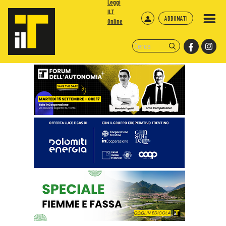
Leggi
ILT
ABBONATI
Online