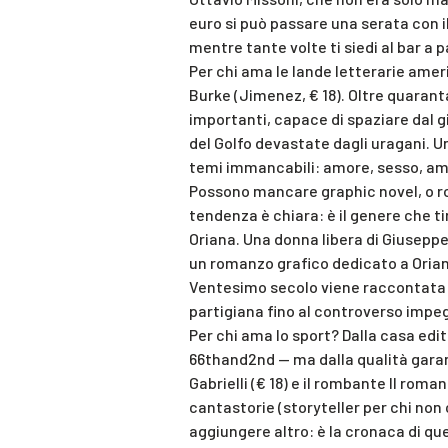
euro si può passare una serata con il
mentre tante volte ti siedi al bar a 
Per chi ama le lande letterarie amer
Burke (Jimenez, € 18). Oltre quaranta
importanti, capace di spaziare dal g
del Golfo devastate dagli uragani. Un
temi immancabili: amore, sesso, ami
Possono mancare graphic novel, o ro
tendenza è chiara: è il genere che 
Oriana. Una donna libera di Giuseppe
un romanzo grafico dedicato a Oriana
Ventesimo secolo viene raccontata d
partigiana fino al controverso impegn
Per chi ama lo sport? Dalla casa edit
66thand2nd — ma dalla qualità garant
Gabrielli (€ 18) e il rombante Il roman
cantastorie (storyteller per chi non 
aggiungere altro: è la cronaca di qu