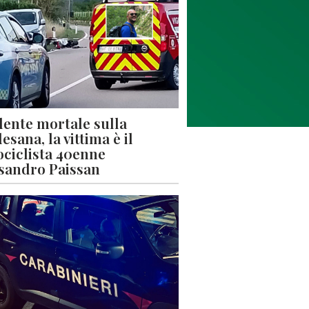
dente mortale sulla
esana, la vittima è il
ciclista 40enne
sandro Paissan