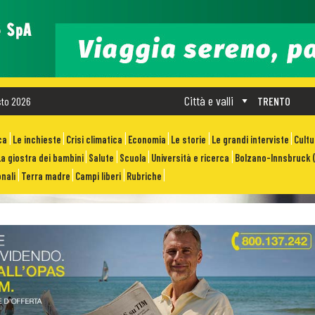
Città e valli
sto 2026
TRENTO
ca
Le inchieste
Crisi climatica
Economia
Le storie
Le grandi interviste
Cult
La giostra dei bambini
Salute
Scuola
Università e ricerca
Bolzano-Innsbruck (
nali
Terra madre
Campi liberi
Rubriche