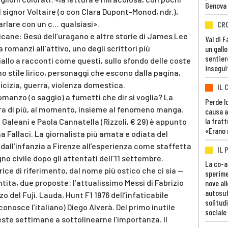
Genova
 signor Voltaire (o con Clara Dupont-Monod, ndr.),
parlare con un c… qualsiasi».
CR
icane: Gesù dell’uragano e altre storie di James Lee
Val di 
 romanzi all’attivo, uno degli scrittori più
un gall
sentier
iallo a racconti come questi, sullo sfondo delle coste
insegui
o stile lirico, personaggi che escono dalla pagina,
cizia, guerra, violenza domestica.
IL 
manzo (o saggio) a fumetti che dir si voglia? La
Perde lo
tira di più, al momento, insieme al fenomeno manga.
causa a
la fratt
 Galeani e Paola Cannatella (Rizzoli, € 29) è appunto
«Erano 
 Fallaci. La giornalista più amata e odiata del
all’infanzia a Firenze all’esperienza come staffetta
IL 
o civile dopo gli attentati dell’11 settembre.
La co-a
rice di riferimento, dal nome più ostico che ci sia —
sperime
ita, due proposte: l’attualissimo Messi di Fabrizio
nove al
autosuf
zo del Fuji. Lauda, Hunt F1 1976 dell’infaticabile
solitudi
conosce l’italiano) Diego Alverà. Del primo inutile
sociale
este settimane a sottolinearne l’importanza. Il