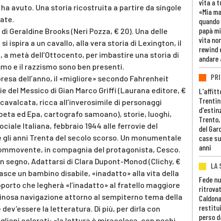
vita a t
ha avuto. Una storia ricostruita a partire da singole
«Mia m
cate.
quando 
papà mi
di Geraldine Brooks (Neri Pozza, € 20). Una delle
vita non
ispira a un cavallo, alla vera storia di Lexington, il
rewind 
a metà dell’Ottocento, per imbastire una storia di
andare 
smo e il razzismo sono ben presenti.
PRI
rpresa dell’anno, il «migliore» secondo Fahrenheit
ie del Messico di Gian Marco Griffi (Laurana editore, €
L'affitt
Trentino
cavalcata, ricca all’inverosimile di personaggi
d'estin
eta ed Epa, cartografo samoano), storie, luoghi,
Trento,
ciale Italiana, febbraio 1944 alle ferrovie del
del Gar
 e gli anni Trenta del secolo scorso. Un monumentale
case su
anni
commovente, in compagnia del protagonista, Cesco.
n segno, Adattarsi di Clara Dupont-Monod (Clichy, €
LA 
asce un bambino disabile, «inadatto» alla vita della
Fede nu
apporto che legherà «l’inadatto» al fratello maggiore
ritrovat
uminosa navigazione attorno al sempiterno tema della
Caldona
restitui
v’essere la letteratura. Di più, per dirla con
perso d
lioni colorati: «la lettura è miracolosa, con pochi