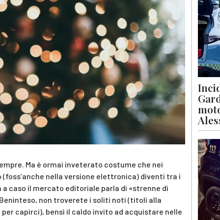
Inci
Gard
moto
Ales
i) sempre. Ma è ormai inveterato costume che nei
o (foss’anche nella versione elettronica) diventi tra i
on a caso il mercato editoriale parla di «strenne di
ninteso, non troverete i soliti noti (titoli alla
 per capirci), bensì il caldo invito ad acquistare nelle