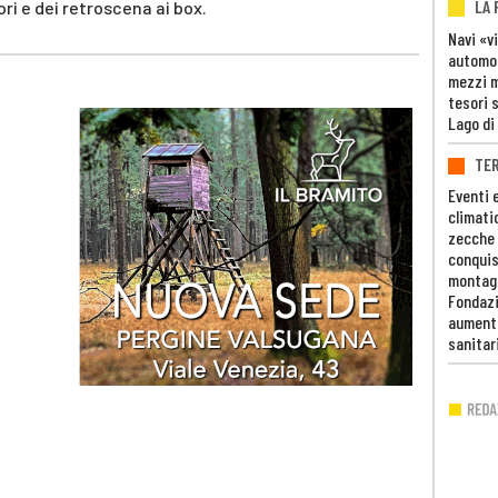
LA
ori e dei retroscena ai box.
Navi «v
automob
mezzi mi
tesori 
Lago di
TE
Eventi 
climati
zecche
conquis
montag
Fondazi
aumento
sanitar