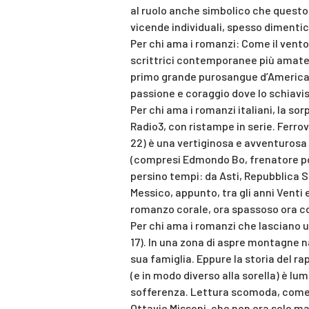
al ruolo anche simbolico che questo 
vicende individuali, spesso dimenti
Per chi ama i romanzi: Come il vento 
scrittrici contemporanee più amate si 
primo grande purosangue d’America, 
passione e coraggio dove lo schiavi
Per chi ama i romanzi italiani, la so
Radio3, con ristampe in serie. Ferrov
22) è una vertiginosa e avventurosa 
(compresi Edmondo Bo, frenatore po
persino tempi: da Asti, Repubblica So
Messico, appunto, tra gli anni Venti
romanzo corale, ora spassoso ora 
Per chi ama i romanzi che lasciano u
17). In una zona di aspre montagne n
sua famiglia. Eppure la storia del r
(e in modo diverso alla sorella) è l
sofferenza. Lettura scomoda, come de
Ottavio Missoni, che non era solo mag