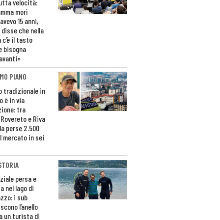
utta velocità:
amma morì
avevo 15 anni,
 disse che nella
 c’è il tasto
e bisogna
avanti»
MO PIANO
o tradizionale in
 è in via
zione: tra
 Rovereto e Riva
da perse 2.500
l mercato in sei
STORIA
ziale persa e
a nel lago di
zzo: i sub
scono l’anello
a un turista di