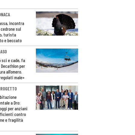
ONACA
Fassa, incontra
o cedrone sul
o, turista
to e beccato
CASO
 sci e cade, fa
 Decathlon per
ura all’omero.
regolati male»
PROGETTO
bitazione
ntale a Dro:
loggi per anziani
ficienti contro
ne e fragilità