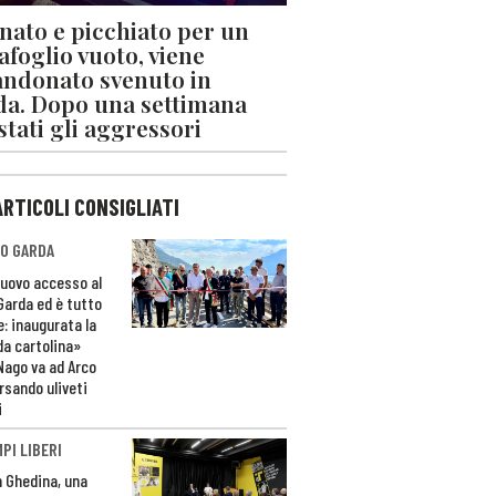
nato e picchiato per un
afoglio vuoto, viene
ndonato svenuto in
da. Dopo una settimana
stati gli aggressori
ARTICOLI CONSIGLIATI
O GARDA
nuovo accesso al
 Garda ed è tutto
e: inaugurata la
da cartolina»
Nago va ad Arco
rsando uliveti
i
PI LIBERI
n Ghedina, una