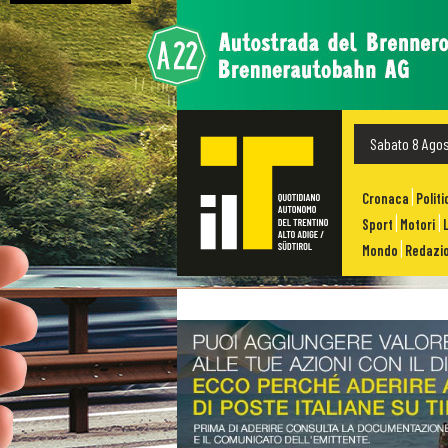
Sabato 8 Ago
Cronaca
Politi
Sport
Motori
Mondo
Redazio