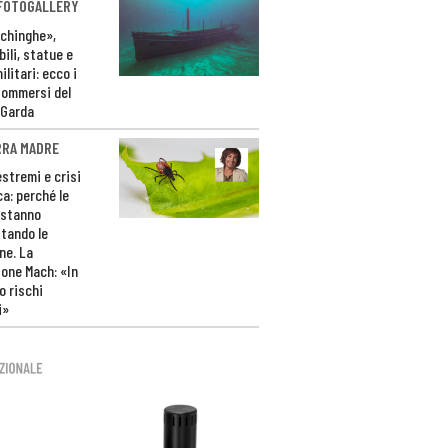
 FOTOGALLERY
ichinghe»,
ili, statue e
litari: ecco i
sommersi del
 Garda
RRA MADRE
estremi e crisi
ca: perché le
 stanno
tando le
ne. La
one Mach: «In
 rischi
i»