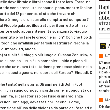
elle dove libraie e librai sanno il fatto loro. Forse, nel
Rapi
breria sono cresciute, seppur di poco, mentre l’online
port
sotto del 12 per cento, ci sta che trovare chi
abba
iere è meglio di un carrello riempito nel computer?
stra
l Piccolo galateo illustrato per il corretto utilizzo
arre
divertente e solo apparentemente scanzonato viaggio
entito o no fare le orecchie ai libri? Con che tipo di
tecniche infallibili per farseli restituire? Perché la
ca di imprevisti, anche.
) attualità, Il viaggio più lungo di Oksana Zabuzko, la
ALT
uale ucraina. Il suo è un pamphlet lucido e pieno di
C'è un 
re che un nuovo totalitarismo prendesse piede nella
lago di
ciclabil
co in questa guerra nel cuore dell’Europa? (Einaudi, €
pista «
che da 
he tanto) nella storia, Gli anni neri di John Foot
attrave
o, in un saggio corposo, ricorda come la conquista del
secolar
nni fa, si caratterizzò per l’uso di una violenza
CAM
isioni, linciaggi, devastazioni, incendi. Forse,
Kristia
enzione all’uso della violenza da parte dei fascisti e