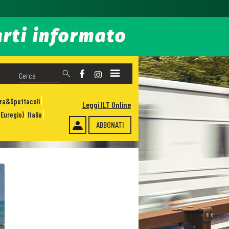
ura&Spettacoli
Leggi ILT Online
Euregio)
Italia
ABBONATI