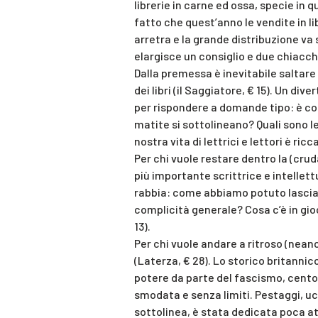
librerie in carne ed ossa, specie in qu
fatto che quest’anno le vendite in li
arretra e la grande distribuzione va 
elargisce un consiglio e due chiacch
Dalla premessa è inevitabile saltare a
dei libri (il Saggiatore, € 15). Un 
per rispondere a domande tipo: è cons
matite si sottolineano? Quali sono le 
nostra vita di lettrici e lettori è ric
Per chi vuole restare dentro la (cruda
più importante scrittrice e intellett
rabbia: come abbiamo potuto lascia
complicità generale? Cosa c’è in gio
13).
Per chi vuole andare a ritroso (neanc
(Laterza, € 28). Lo storico britannic
potere da parte del fascismo, cento a
smodata e senza limiti. Pestaggi, ucc
sottolinea, è stata dedicata poca att